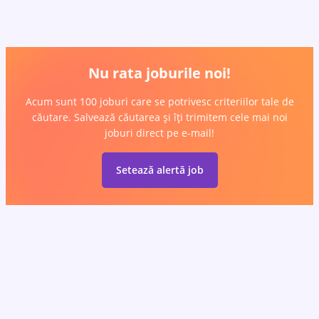
Nu rata joburile noi!
Acum sunt 100 joburi care se potrivesc criteriilor tale de
căutare. Salvează căutarea și îți trimitem cele mai noi
joburi direct pe e-mail!
Setează alertă job