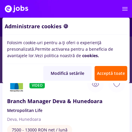
2
Administrare cookies 🍪
Folosim cookie-uri pentru a-ți oferi o experiență
presonalizată.
Permite activarea pentru a beneficia de
Salarii
Remote (de acasă)
București
Cluj-Napoc
avantajele lor.
Vezi politica noastră de
cookies.
100
locuri de munca
manager
in
Achizitii
Modifică setările
Acceptă toate
6 Aug. 2026
VIDEO
Branch Manager Deva & Hunedoara
Metropolitan Life
Deva, Hunedoara
7500 - 13000 RON net / lună