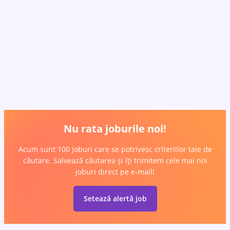
Nu rata joburile noi!
Acum sunt 100 joburi care se potrivesc criteriilor tale de
căutare. Salvează căutarea și îți trimitem cele mai noi
joburi direct pe e-mail!
Setează alertă job