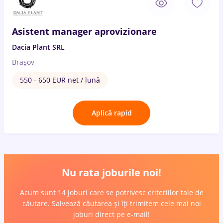
Asistent manager aprovizionare
Dacia Plant SRL
Brașov
550 - 650 EUR net / lună
Aplică rapid
Nu rata joburile noi!
Acum sunt 14 joburi care se potrivesc criteriilor tale de
căutare. Salvează căutarea și îți trimitem cele mai noi
joburi direct pe e-mail!