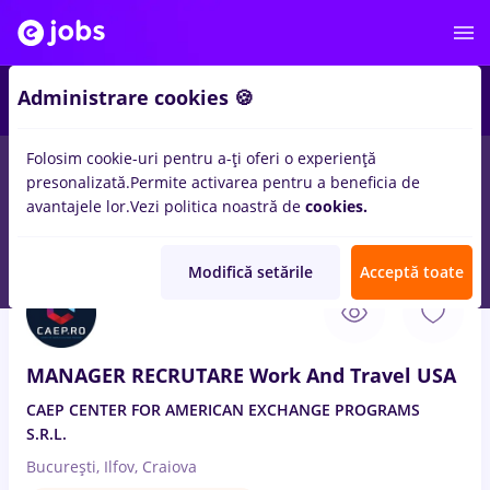
3
Administrare cookies 🍪
Folosim cookie-uri pentru a-ți oferi o experiență
presonalizată.
Permite activarea pentru a beneficia de
Salarii
Remote (de acasă)
București
Cluj-Napoc
avantajele lor.
Vezi politica noastră de
cookies.
14
locuri de munca
manager
pentru
Fara experienta
in
Achizitii
Modifică setările
Acceptă toate
7 Aug. 2026
MANAGER RECRUTARE Work And Travel USA
CAEP CENTER FOR AMERICAN EXCHANGE PROGRAMS
S.R.L.
București, Ilfov, Craiova