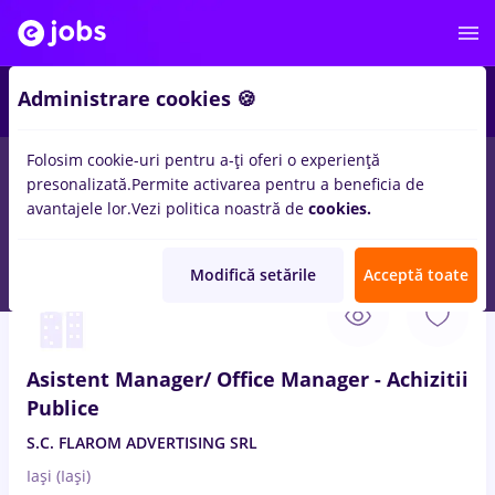
3
Administrare cookies 🍪
Folosim cookie-uri pentru a-ți oferi o experiență
presonalizată.
Permite activarea pentru a beneficia de
Salarii
Full time
Part time
Fără experiență
avantajele lor.
Vezi politica noastră de
cookies.
22
locuri de munca
manager
in
Iasi (Iasi)
in
Achizitii
Modifică setările
Acceptă toate
4 Aug. 2026
Asistent Manager/ Office Manager - Achizitii
Publice
S.C. FLAROM ADVERTISING SRL
Iași (Iași)