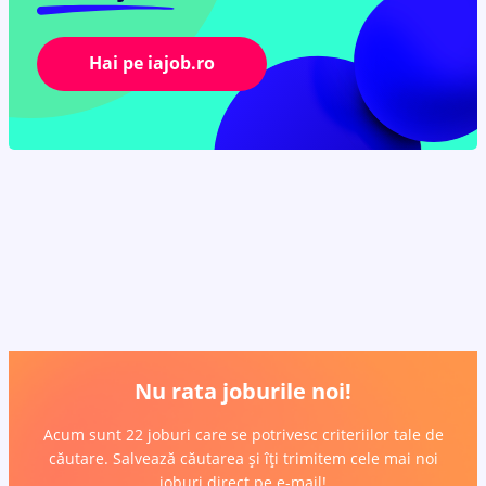
Hai pe iajob.ro
Nu rata joburile noi!
Acum sunt 22 joburi care se potrivesc criteriilor tale de
căutare. Salvează căutarea și îți trimitem cele mai noi
joburi direct pe e-mail!