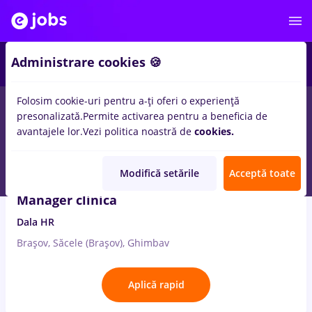
3
Administrare cookies 🍪
Folosim cookie-uri pentru a-ți oferi o experiență
1
loc de munca
manager
in
Achizitii, Medicina / Sanatate
presonalizată.
Permite activarea pentru a beneficia de
avantajele lor.
Vezi politica noastră de
cookies.
7 Aug. 2026
Modifică setările
Acceptă toate
Manager clinica
Dala HR
Brașov, Săcele (Brașov), Ghimbav
Aplică rapid