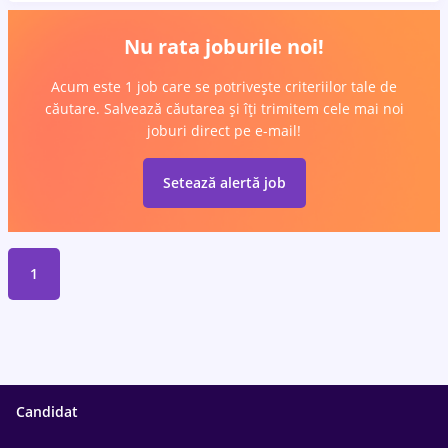
Nu rata joburile noi!
Acum este 1 job care se potrivește criteriilor tale de
căutare. Salvează căutarea și îți trimitem cele mai noi
joburi direct pe e-mail!
Setează alertă job
1
Candidat