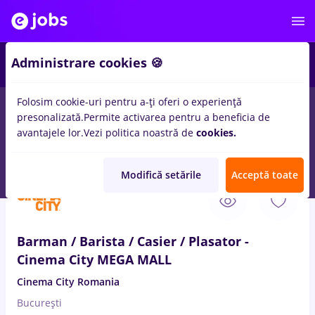
Administrare cookies 🍪
Folosim cookie-uri pentru a-ți oferi o experiență
presonalizată.
Permite activarea pentru a beneficia de
Salarii
Remote (de acasă)
București
Cluj-Napoc
avantajele lor.
Vezi politica noastră de
cookies.
14101
locuri de munca
Modifică setările
Acceptă toate
10 Aug. 2026
Barman / Barista / Casier / Plasator -
Cinema City MEGA MALL
Cinema City Romania
București