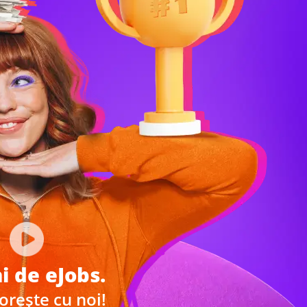
i de eJobs.
orește cu noi!