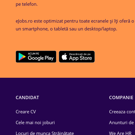
pe telefon.
eJobs.ro este optimizat pentru toate ecranele și îți oferă 
un smartphone, o tabletă sau un desktop/laptop.
CANDIDAT
COMPANIE
Creare CV
Creeaza cont
Cele mai noi joburi
Anunturi de
Locuri de munca Străinătate
We Are HR