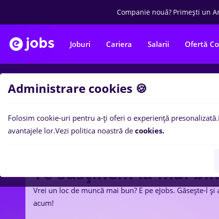
Companie nouă?
Primești un A
Joburi
Cariera
Salarii
Ofertă C
Administrare cookies 🍪
Folosim cookie-uri pentru a-ți oferi o experiență presonalizată.
avantajele lor.
Vezi politica noastră de
cookies.
Te susținem la mai bi
Vrei un loc de muncă mai bun? E pe eJobs. Găsește-l și 
acum!