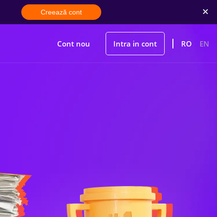
Creează cont
Cont nou
Intra in cont
RO
EN