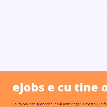
eJobs e cu tine 
Caută oriunde și oricând jobul potrivit ție: la metrou, la f