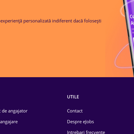
o experiență personalizată indiferent dacă folosești
UTILE
 de angajator
Contact
 angajare
Despre eJobs
Intrebari frecvente