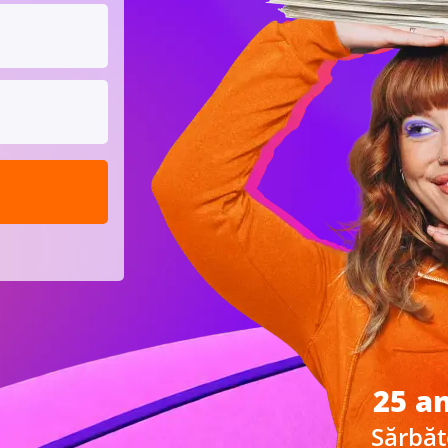
25 an
Sărbăt