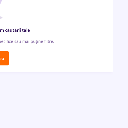
m căutării tale
cifice sau mai puține filtre.
ea