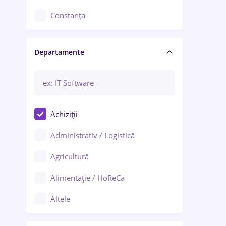
Constanța
Craiova
Departamente
Brașov
Bacău
Brăila
Achiziții
Galați (Galați)
Administrativ / Logistică
Oradea
Agricultură
Ploiești
Alimentație / HoReCa
Adjud
Altele
Aiud
Arhitectură / Design interior