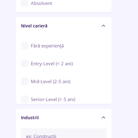
Controlul calității
Absolvent
Crewing / Casino / Entertainment
Nivel carieră
Educație / Training / Arte
Farmacie
Fără experiență
Entry-Level (< 2 ani)
Mid-Level (2-5 ani)
Senior-Level (> 5 ani)
Manager / Executiv
Industrii