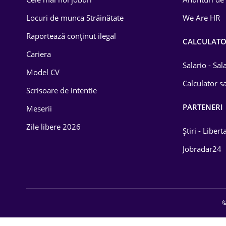
Drept
Locuri de munca Străinătate
We Are HR
Educație / Training
Raportează conținut ilegal
CALCULAT
Cariera
Energetică
Salario - Sa
Model CV
Farma
Calculator sa
Scrisoare de intentie
Imobiliară
PARTENERI
Meserii
IT / Telecom
Zile libere 2026
Știri - Libert
Lemn / PVC
Jobradar24
Mașini / Auto
Media / Internet
©
Medicină / Sănătate