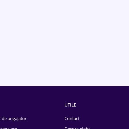
UTILE
 de angajator
Contact
 angajare
Despre eJobs