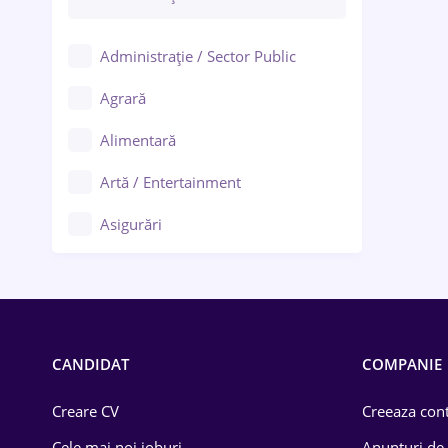
Administrație / Sector Public
Agrară
Alimentară
Artă / Entertainment
Asigurări
Bănci / Servicii financiare
Call-center / BPO
Chimică
CANDIDAT
COMPANIE
Comerț / Retail
Creare CV
Creeaza cont
Construcții
Cele mai noi joburi
Anunturi de