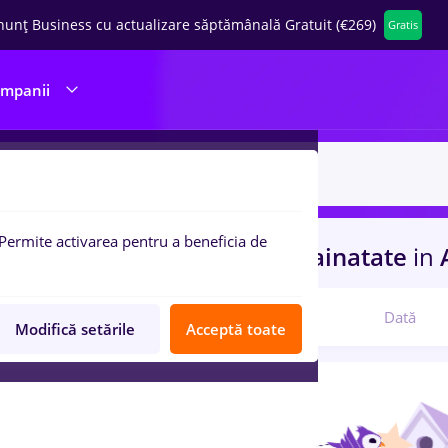
nunț Business cu actualizare săptămânală Gratuit (€269)
Gratis
ompanii
Permite activarea pentru a beneficia de
uri de munca
manager
in
Strainatate
in
A
Relevanță
Dată
Modifică setările
Acceptă toate