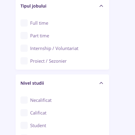
Alba Iulia
Tipul jobului
Asigurări
Alexandria
Au pair / Babysitter / Curățenie
Full time
Arad
Audit / Consultanță
Part time
Baia Mare
Auto / Echipamente
Internship / Voluntariat
Bârlad
Automatizări
Proiect / Sezonier
Bistrița (Bistrița-Năsăud)
Bănci
Nivel studii
Cercetare - dezvoltare
Chimie / Biochimie
Necalificat
Confecții / Design vestimentar
Calificat
Construcții / Instalații
Student