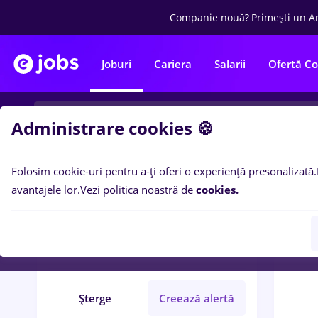
Companie nouă?
Primești un A
Joburi
Cariera
Salarii
Ofertă C
Administrare cookies 🍪
Folosim cookie-uri pentru a-ți oferi o experiență presonalizată.
0
loc
Filtre
avantajele lor.
Vezi politica noastră de
cookies.
manager
Străinătate
Achiziții
Șterge
Creează alertă