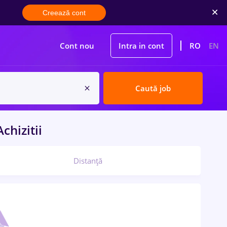
Creează cont
Cont nou
Intra in cont
RO
EN
Caută job
chizitii
Distanță