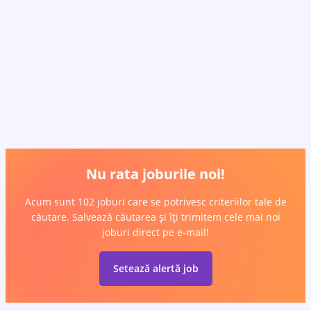
Nu rata joburile noi!
Acum sunt 102 joburi care se potrivesc criteriilor tale de
căutare. Salvează căutarea și îți trimitem cele mai noi
joburi direct pe e-mail!
Setează alertă job