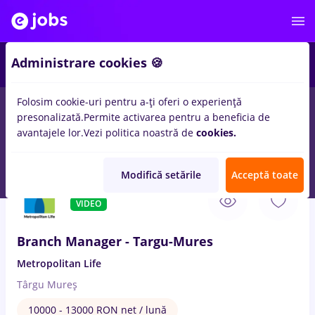
2
Administrare cookies 🍪
Folosim cookie-uri pentru a-ți oferi o experiență
presonalizată.
Permite activarea pentru a beneficia de
Salarii
Remote (de acasă)
București
Cluj-Napoc
avantajele lor.
Vezi politica noastră de
cookies.
102
locuri de munca
manager
in
Achizitii
Modifică setările
Acceptă toate
7 Aug. 2026
VIDEO
Branch Manager - Targu-Mures
Metropolitan Life
Târgu Mureș
10000 - 13000 RON net / lună