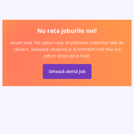
Nu rata joburile noi!
Acum sunt 102 joburi care se potrivesc criteriilor tale de
căutare. Salvează căutarea și îți trimitem cele mai noi
joburi direct pe e-mail!
Setează alertă job