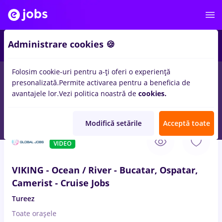
3
Administrare cookies 🍪
Folosim cookie-uri pentru a-ți oferi o experiență
presonalizată.
Permite activarea pentru a beneficia de
Remote (de acasă)
București
Cluj-Napoca
Iași (
avantajele lor.
Vezi politica noastră de
cookies.
10
locuri de munca
cu salarii 3ds max
pentru
Student
Modifică setările
Acceptă toate
9 Aug. 2026
VIDEO
VIKING - Ocean / River - Bucatar, Ospatar,
Camerist - Cruise Jobs
Tureez
Toate oraşele