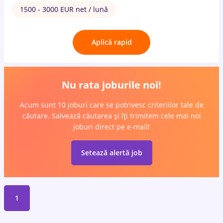
1500 - 3000 EUR net / lună
Aplică rapid
Nu rata joburile noi!
Acum sunt 10 joburi care se potrivesc criteriilor tale de
căutare. Salvează căutarea și îți trimitem cele mai noi
joburi direct pe e-mail!
Setează alertă job
1