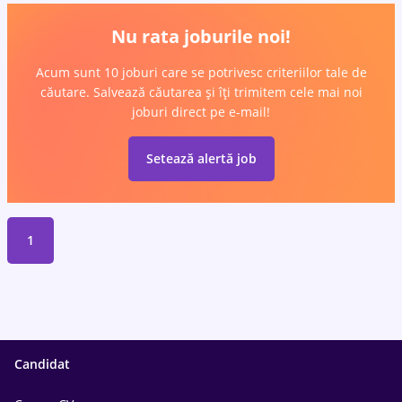
Nu rata joburile noi!
Acum sunt 10 joburi care se potrivesc criteriilor tale de
căutare. Salvează căutarea și îți trimitem cele mai noi
joburi direct pe e-mail!
Setează alertă job
1
Candidat