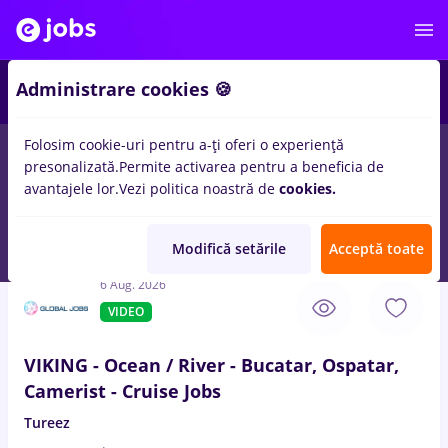
4
Administrare cookies 🍪
Folosim cookie-uri pentru a-ți oferi o experiență
presonalizată.
Permite activarea pentru a beneficia de
Full time
Part time
Fără experiență
Entry-Level 
avantajele lor.
Vezi politica noastră de
cookies.
10
locuri de munca
cu salarii 3ds max
in
Iasi (Iasi)
pentru
Student
Modifică setările
Acceptă toate
6 Aug. 2026
VIDEO
VIKING - Ocean / River - Bucatar, Ospatar,
Camerist - Cruise Jobs
Tureez