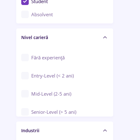
Student
Controlul calității
Absolvent
Crewing / Casino / Entertainment
Nivel carieră
Educație / Training / Arte
Farmacie
Fără experiență
Entry-Level (< 2 ani)
Mid-Level (2-5 ani)
Senior-Level (> 5 ani)
Manager / Executiv
Industrii