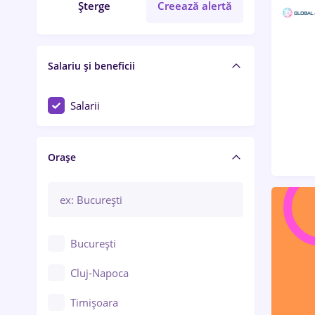
Șterge
Creează alertă
Salariu și beneficii
Salarii
Orașe
București
Cluj-Napoca
Timișoara