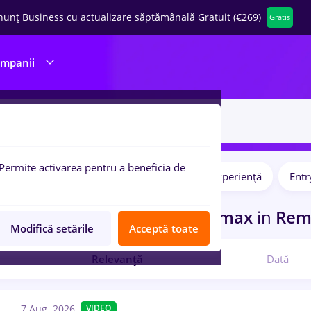
nunț Business cu actualizare săptămânală Gratuit (€269)
Gratis
ompanii
Permite activarea pentru a beneficia de
Full time
Part time
Fără experiență
Entr
pulare:
curi de munca
cu salarii 3ds max
in
Remo
Modifică setările
Acceptă toate
Relevanță
Dată
7 Aug. 2026
VIDEO