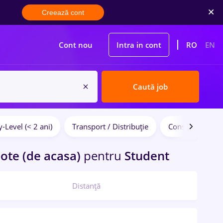
Creează cont
Cont nou
Intra in cont
RO
EN
Caută job
y-Level (< 2 ani)
Transport / Distribuție
Construcții / Inst
te (de acasa)
pentru
Student
Distanță