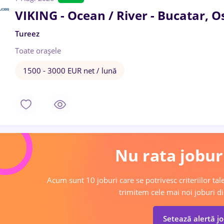
VIKING - Ocean / River - Bucatar, O
Tureez
Toate oraşele
1500 - 3000 EUR net / lună
Nu rata joburi
Acum sunt 10 joburi care se potrivesc criteriilor tale
trimitem cele mai noi joburi di
Setează alertă j