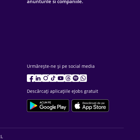
anunturile si companiile.
Urmărește-ne și pe social media
Descărcați aplicațiile eJobs gratuit
RL