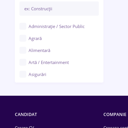
Administrație / Sector Public
Agrară
Alimentară
Artă / Entertainment
Asigurări
Bănci / Servicii financiare
Call-center / BPO
Chimică
CANDIDAT
COMPANIE
Comerț / Retail
Creare CV
Creeaza cont