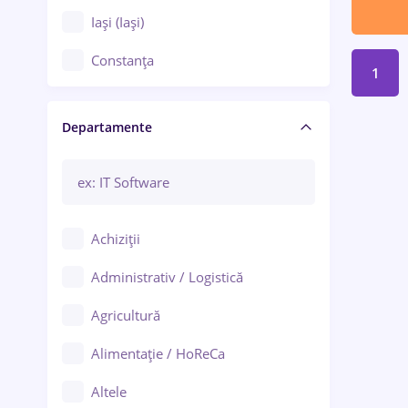
Iași (Iași)
Constanța
1
Craiova
Departamente
Brașov
Bacău
Brăila
Achiziții
Galați (Galați)
Administrativ / Logistică
Oradea
Agricultură
Ploiești
Alimentație / HoReCa
Adjud
Altele
Aiud