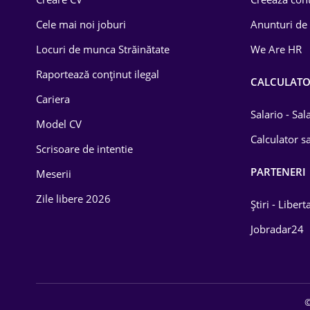
Construcții
Cele mai noi joburi
Anunturi de
Drept
Locuri de munca Străinătate
We Are HR
Educație / Training
Raportează conținut ilegal
CALCULAT
Cariera
Energetică
Salario - Sa
Model CV
Farma
Calculator sa
Scrisoare de intentie
Imobiliară
PARTENERI
Meserii
IT / Telecom
Zile libere 2026
Știri - Libert
Lemn / PVC
Jobradar24
Mașini / Auto
Media / Internet
©
Medicină / Sănătate