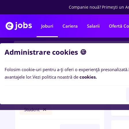
Companie nouă?
Primești un A
Joburi
Cariera
Salarii
Ofertă C
Administrare cookies 🍪
Folosim cookie-uri pentru a-ți oferi o experiență presonalizată.
Filtre po
Filtre
avantajele lor.
Vezi politica noastră de
cookies.
10
lo
3ds max
Salarii
Remote (de acasă)
Student