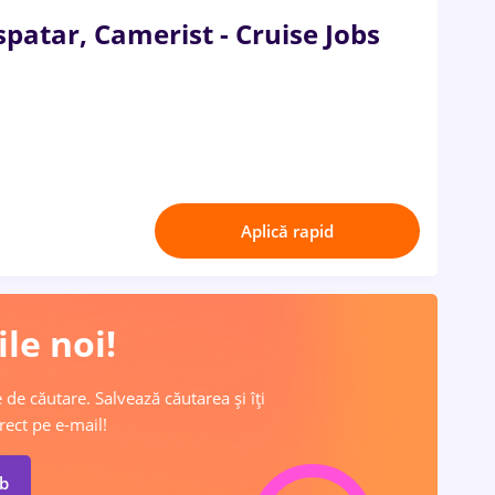
spatar, Camerist - Cruise Jobs
Aplică rapid
le noi!
 de căutare. Salvează căutarea și îți
rect pe e-mail!
ob