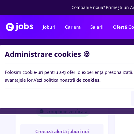
Companie nouă?
Primești un A
Joburi
Cariera
Salarii
Ofertă C
Administrare cookies 🍪
Locuri
Folosim cookie-uri pentru a-ți oferi o experiență presonalizată.
avantajele lor.
Vezi politica noastră de
cookies.
Com
ARMONI MOBILIER DE
BUCATARIE S.R.L.
Companie verificată
Creează alertă joburi noi