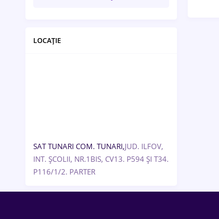
LOCAȚIE
SAT TUNARI COM. TUNARI,
JUD. ILFOV,
INT. ȘCOLII, NR.1BIS, CV13. P594 ȘI T34.
P116/1/2. PARTER