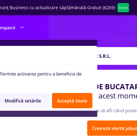
nunț Business cu actualizare săptămânală Gratuit (€269)
Gratis
ompanii
 de munca
ARMONI MOBILIER DE BUCATARIE S.R.L.
Permite activarea pentru a beneficia de
pania
ARMONI MOBILIER DE BUCATARI
în acest mom
Modifică setările
Acceptă toate
Urmărește-o ca să afli când poste
Creează alertă jobur