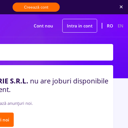
Creează cont
Cont nou
Intra in cont
RO
EN
E S.R.L.
nu are joburi disponibile
ent.
ază anunțuri noi.
i noi