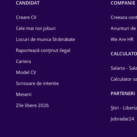
CANDIDAT
COMPANIE
Creare CV
Creeaza cont
Cele mai noi joburi
Anunturi de
Locuri de munca Străinătate
We Are HR
Raportează conținut ilegal
CALCULAT
Cariera
Salario - Sa
Model CV
Calculator sa
Scrisoare de intentie
PARTENERI
Meserii
Zile libere 2026
Știri - Libert
Jobradar24