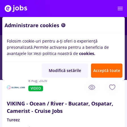
4
Administrare cookies 🍪
Folosim cookie-uri pentru a-ți oferi o experiență
presonalizată.
Permite activarea pentru a beneficia de
Remote (de acasă)
București
Cluj-Napoca
Iași (
avantajele lor.
Vezi politica noastră de
cookies.
10
locuri de munca
cu salarii 3ds max
pentru
Student, Entry-
Level (< 2 ani)
Modifică setările
Acceptă toate
8 Aug. 2026
VIDEO
VIKING - Ocean / River - Bucatar, Ospatar,
Camerist - Cruise Jobs
Tureez