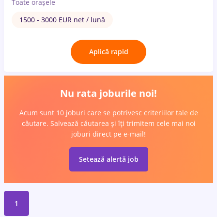
Toate oraşele
1500 - 3000 EUR net / lună
Aplică rapid
Nu rata joburile noi!
Acum sunt 10 joburi care se potrivesc criteriilor tale de
căutare. Salvează căutarea și îți trimitem cele mai noi
joburi direct pe e-mail!
Setează alertă job
1