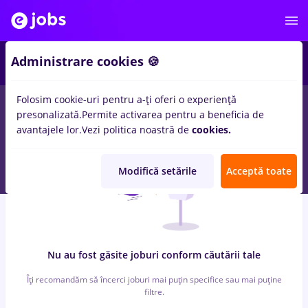
1
Administrare cookies 🍪
Folosim cookie-uri pentru a-ți oferi o experiență
0
locuri de munca
remax
presonalizată.
Permite activarea pentru a beneficia de
avantajele lor.
Vezi politica noastră de
cookies.
Modifică setările
Acceptă toate
Nu au fost găsite joburi conform căutării tale
Îți recomandăm să încerci joburi mai puțin specifice sau mai puține
filtre.