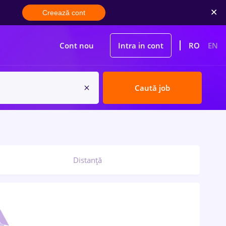
Creează cont
Cont nou
Intra in cont
RO
EN
Caută job
Distanță