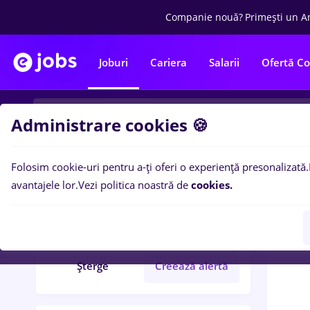
Companie nouă?
Primești un A
Joburi
Cariera
Salarii
Ofertă C
Administrare cookies 🍪
Folosim cookie-uri pentru a-ți oferi o experiență presonalizată.
0
loc
Filtre
avantajele lor.
Vezi politica noastră de
cookies.
remax
Străinătate
Șterge
Creează alertă