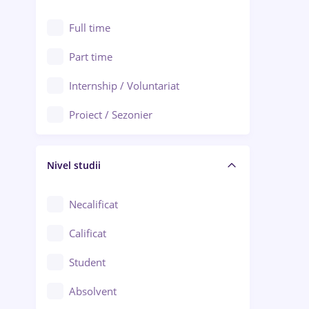
Alexandria
Au pair / Babysitter / Curățenie
Full time
Arad
Audit / Consultanță
Part time
Baia Mare
Auto / Echipamente
Internship / Voluntariat
Bârlad
Automatizări
Proiect / Sezonier
Bistrița (Bistrița-Năsăud)
Bănci
Nivel studii
Cercetare - dezvoltare
Chimie / Biochimie
Necalificat
Confecții / Design vestimentar
Calificat
Construcții / Instalații
Student
Controlul calității
Absolvent