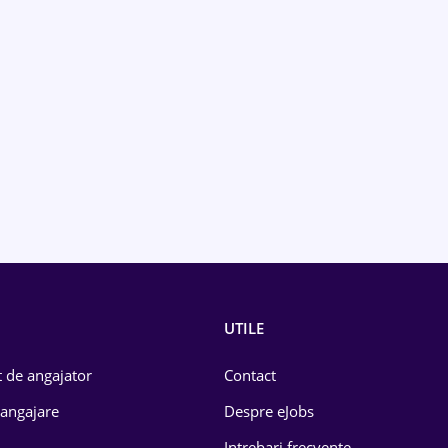
UTILE
 de angajator
Contact
 angajare
Despre eJobs
Intrebari frecvente