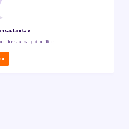
m căutării tale
cifice sau mai puține filtre.
ea