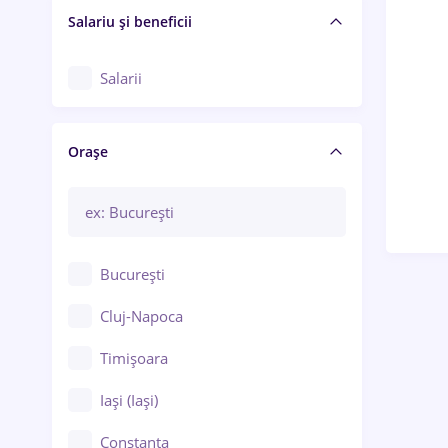
Salariu și beneficii
Salarii
Orașe
București
Cluj-Napoca
Timișoara
Iași (Iași)
Constanța