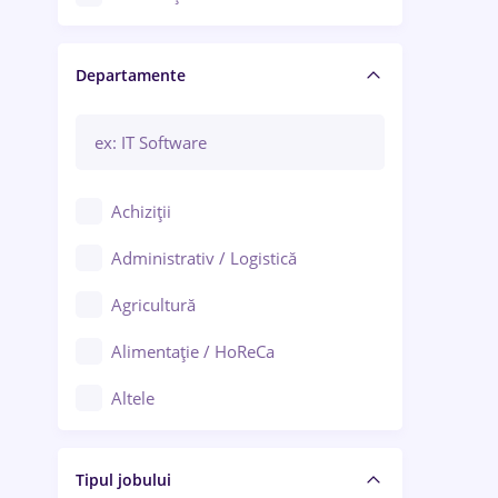
Craiova
Departamente
Brașov
Bacău
Brăila
Achiziții
Galați (Galați)
Administrativ / Logistică
Oradea
Agricultură
Ploiești
Alimentație / HoReCa
Adjud
Altele
Aiud
Arhitectură / Design interior
Alba Iulia
Tipul jobului
Asigurări