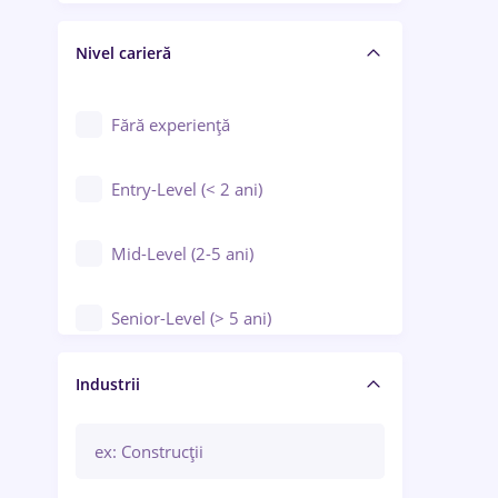
Crewing / Casino / Entertainment
Nivel carieră
Educație / Training / Arte
Farmacie
Fără experiență
Entry-Level (< 2 ani)
Mid-Level (2-5 ani)
Senior-Level (> 5 ani)
Manager / Executiv
Industrii