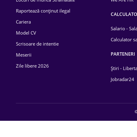
Educație / Training
Raportează conținut ilegal
CALCULAT
Cariera
Energetică
Salario - Sa
Model CV
Farma
Calculator sa
Scrisoare de intentie
Imobiliară
PARTENERI
Meserii
IT / Telecom
Zile libere 2026
Știri - Libert
Lemn / PVC
Jobradar24
Mașini / Auto
Media / Internet
©
Medicină / Sănătate