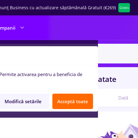
nunț Business cu actualizare săptămânală Gratuit (€269)
Gratis
ompanii
Permite activarea pentru a beneficia de
uri de munca
remax
in
Strainatate
Relevanță
Dată
Modifică setările
Acceptă toate