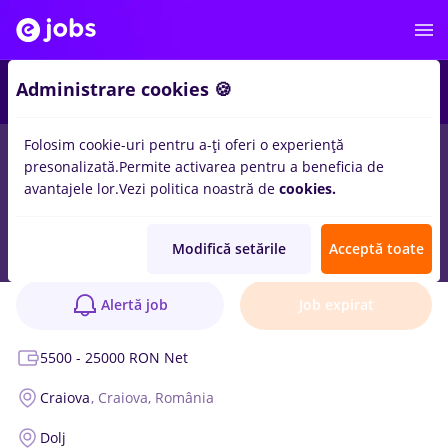
Administrare cookies 🍪
Folosim cookie-uri pentru a-ți oferi o experiență
presonalizată.
Permite activarea pentru a beneficia de
avantajele lor.
Vezi politica noastră de
cookies.
Consultant imobiliar
Anunț verificat
Modifică setările
Acceptă toate
Remax Imperia
3 poziții
Alertă job
Job expirat
5500 - 25000 RON Net
Craiova
, Craiova, România
Dolj