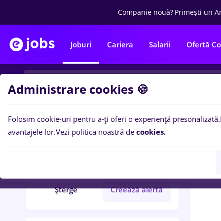
Companie nouă?
Primești un A
Joburi
Cariera
Salarii
Ofertă C
Administrare cookies 🍪
Folosim cookie-uri pentru a-ți oferi o experiență presonalizată.
0
loc
Filtre
avantajele lor.
Vezi politica noastră de
cookies.
remax
Cluj-Napoca
Șterge
Creează alertă