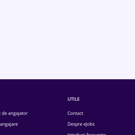
UTILE
 de angajator
Contact
 angajare
Despre eJobs
Intrebari frecvente