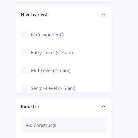
Crewing / Casino / Entertainment
Nivel carieră
Educație / Training / Arte
Farmacie
Fără experiență
Entry-Level (< 2 ani)
Mid-Level (2-5 ani)
Senior-Level (> 5 ani)
Manager / Executiv
Industrii