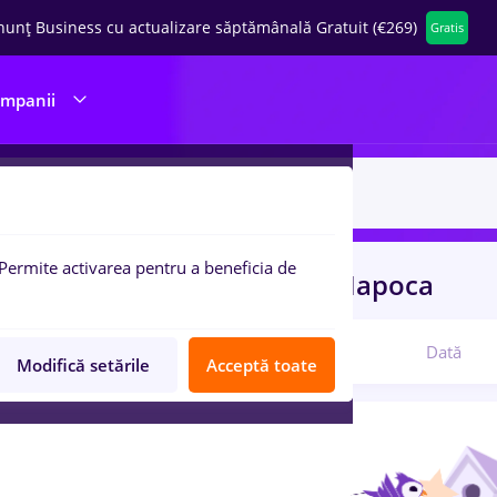
nunț Business cu actualizare săptămânală Gratuit (€269)
Gratis
ompanii
Permite activarea pentru a beneficia de
uri de munca
remax
in
Cluj-Napoca
Relevanță
Dată
Modifică setările
Acceptă toate