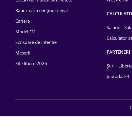
Educație / Training
Raportează conținut ilegal
CALCULAT
Cariera
Energetică
Salario - Sa
Model CV
Farma
Calculator sa
Scrisoare de intentie
Imobiliară
PARTENERI
Meserii
IT / Telecom
Zile libere 2026
Știri - Libert
Lemn / PVC
Jobradar24
Mașini / Auto
Media / Internet
©
Medicină / Sănătate