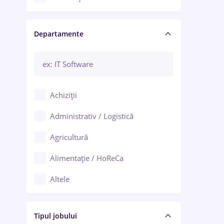
Craiova
Departamente
Brașov
Bacău
Brăila
Achiziții
Galați (Galați)
Administrativ / Logistică
Oradea
Agricultură
Ploiești
Alimentație / HoReCa
Adjud
Altele
Aiud
Arhitectură / Design interior
Alba Iulia
Tipul jobului
Asigurări