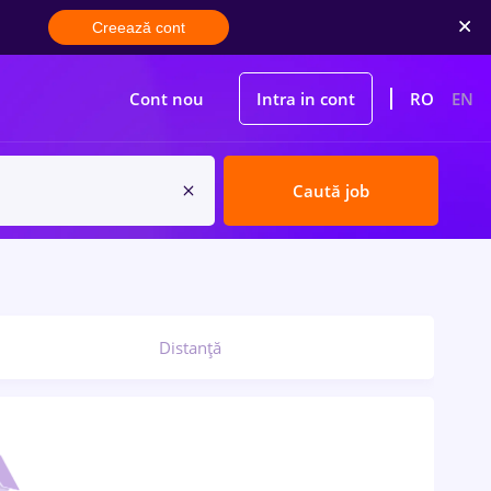
Creează cont
Cont nou
Intra in cont
RO
EN
Caută job
Distanță