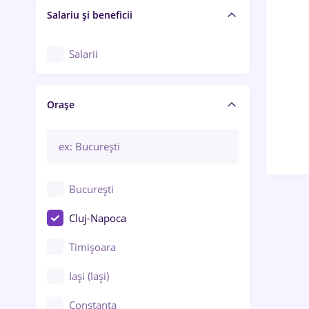
Salariu și beneficii
Salarii
Orașe
București
Cluj-Napoca
Timișoara
Iași (Iași)
Constanța