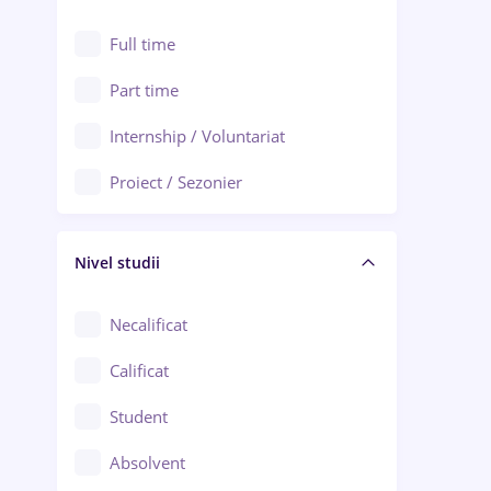
Alexandria
Au pair / Babysitter / Curățenie
Full time
Arad
Audit / Consultanță
Part time
Baia Mare
Auto / Echipamente
Internship / Voluntariat
Bârlad
Automatizări
Proiect / Sezonier
Bistrița (Bistrița-Năsăud)
Bănci
Nivel studii
Cercetare - dezvoltare
Chimie / Biochimie
Necalificat
Confecții / Design vestimentar
Calificat
Construcții / Instalații
Student
Controlul calității
Absolvent