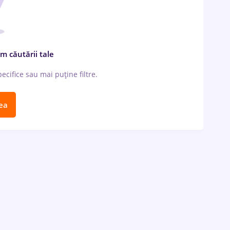
m căutării tale
cifice sau mai puține filtre.
ea