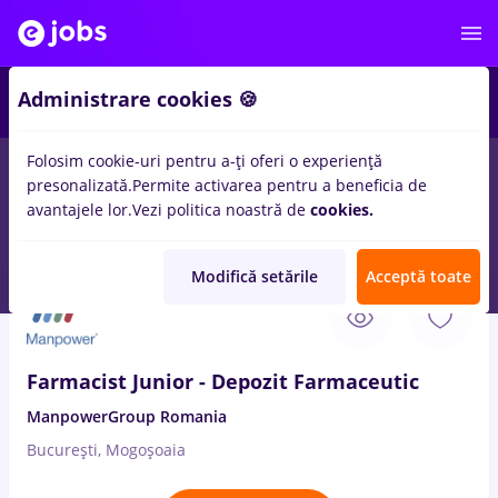
1
Administrare cookies 🍪
Folosim cookie-uri pentru a-ți oferi o experiență
presonalizată.
Permite activarea pentru a beneficia de
Salarii
Remote (de acasă)
București
Cluj-Napoc
avantajele lor.
Vezi politica noastră de
cookies.
130
locuri de munca
farmaceutic
Modifică setările
Acceptă toate
8 Aug. 2026
Farmacist Junior - Depozit Farmaceutic
ManpowerGroup Romania
București, Mogoșoaia