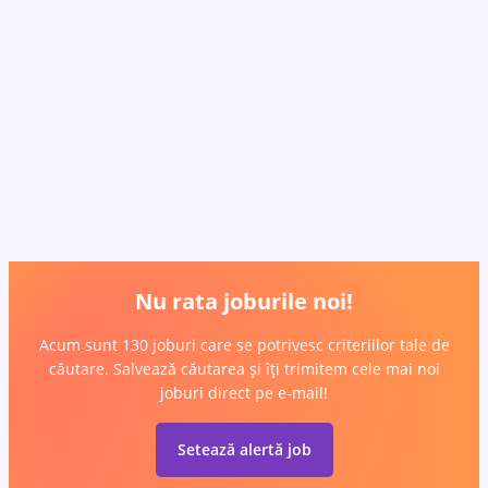
Nu rata joburile noi!
Acum sunt 130 joburi care se potrivesc criteriilor tale de
căutare. Salvează căutarea și îți trimitem cele mai noi
joburi direct pe e-mail!
Setează alertă job