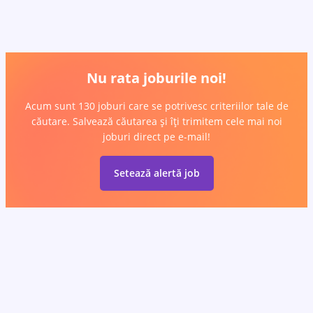
Nu rata joburile noi!
Acum sunt 130 joburi care se potrivesc criteriilor tale de
căutare. Salvează căutarea și îți trimitem cele mai noi
joburi direct pe e-mail!
Setează alertă job