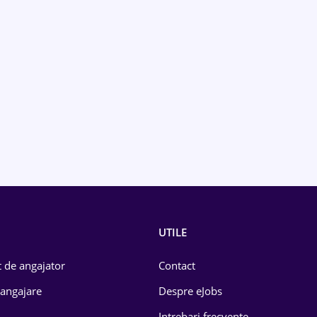
UTILE
 de angajator
Contact
 angajare
Despre eJobs
Intrebari frecvente