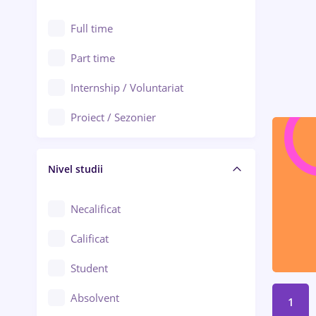
Alexandria
Au pair / Babysitter / Curățenie
Full time
Arad
Audit / Consultanță
Part time
Baia Mare
Auto / Echipamente
Internship / Voluntariat
Bârlad
Automatizări
Proiect / Sezonier
Bistrița (Bistrița-Năsăud)
Bănci
Nivel studii
Cercetare - dezvoltare
Chimie / Biochimie
Necalificat
Confecții / Design vestimentar
Calificat
Construcții / Instalații
Student
Controlul calității
Absolvent
1