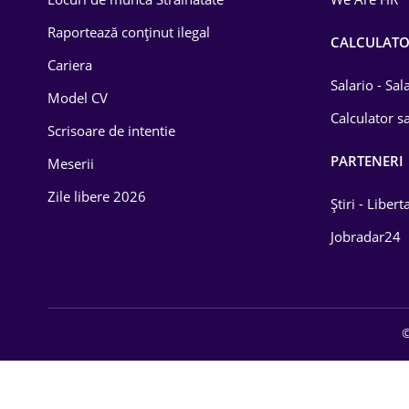
Educație / Training
Raportează conținut ilegal
CALCULAT
Cariera
Energetică
Salario - Sa
Model CV
Farma
Calculator sa
Scrisoare de intentie
Imobiliară
PARTENERI
Meserii
IT / Telecom
Zile libere 2026
Știri - Libert
Lemn / PVC
Jobradar24
Mașini / Auto
Media / Internet
©
Medicină / Sănătate