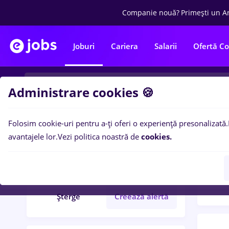
Companie nouă?
Primești un A
Joburi
Cariera
Salarii
Ofertă C
Administrare cookies 🍪
Folosim cookie-uri pentru a-ți oferi o experiență presonalizată.
Filtre po
Filtre
avantajele lor.
Vezi politica noastră de
cookies.
18
lo
farmaceutic
Salarii
Șterge
Creează alertă