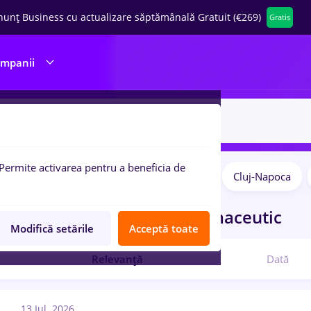
nunț Business cu actualizare săptămânală Gratuit (€269)
Gratis
ompanii
Permite activarea pentru a beneficia de
Remote (de acasă)
București
Cluj-Napoca
pulare:
curi de munca
cu salarii farmaceutic
Modifică setările
Acceptă toate
Relevanță
Dată
13 Iul. 2026