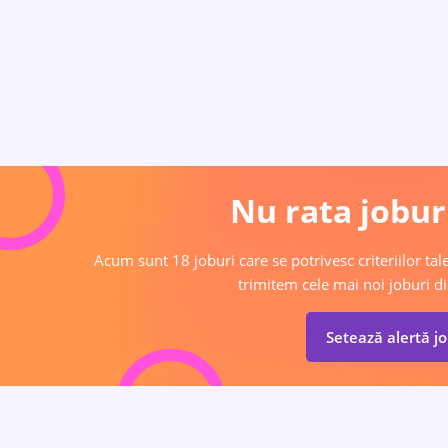
Nu rata joburi
Acum sunt 18 joburi care se potrivesc criteriilor tale
trimitem cele mai noi joburi di
Setează alertă j