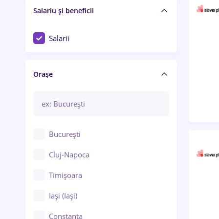
Salariu și beneficii
Salarii
Orașe
București
Cluj-Napoca
Timișoara
Iași (Iași)
Constanța