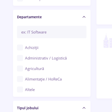
Craiova
Departamente
Brașov
Bacău
Brăila
Achiziții
Galați (Galați)
Administrativ / Logistică
Oradea
Agricultură
Ploiești
Alimentație / HoReCa
Adjud
Altele
Aiud
Arhitectură / Design interior
Alba Iulia
Tipul jobului
Asigurări