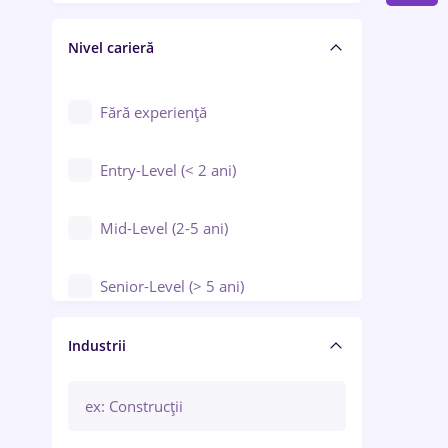
Crewing / Casino / Entertainment
Nivel carieră
Educație / Training / Arte
Farmacie
Fără experiență
Entry-Level (< 2 ani)
Mid-Level (2-5 ani)
Senior-Level (> 5 ani)
Manager / Executiv
Industrii