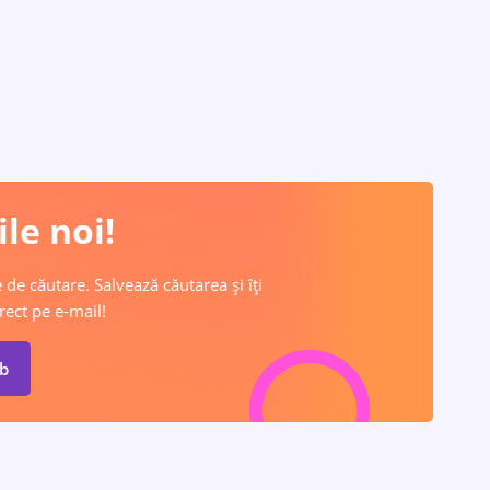
le noi!
 de căutare. Salvează căutarea și îți
rect pe e-mail!
ob