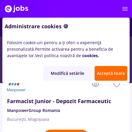
2
Administrare cookies 🍪
Folosim cookie-uri pentru a-ți oferi o experiență
presonalizată.
Permite activarea pentru a beneficia de
Salarii
Remote (de acasă)
București
Cluj-Napoc
avantajele lor.
Vezi politica noastră de
cookies.
42
locuri de munca
farmaceutic
in
Medicina / Sanatate
Modifică setările
Acceptă toate
7 Aug. 2026
Farmacist Junior - Depozit Farmaceutic
ManpowerGroup Romania
București, Mogoșoaia