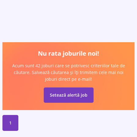
Nu rata joburile noi!
Acum sunt 42 joburi care se potrivesc criteriilor tale de
căutare. Salvează căutarea și îți trimitem cele mai noi
joburi direct pe e-mail!
Setează alertă job
1