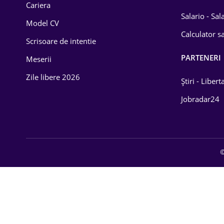
Cariera
Salario - Sa
Model CV
Calculator sa
Scrisoare de intentie
PARTENERI
Meserii
Zile libere 2026
Știri - Libert
Jobradar24
©