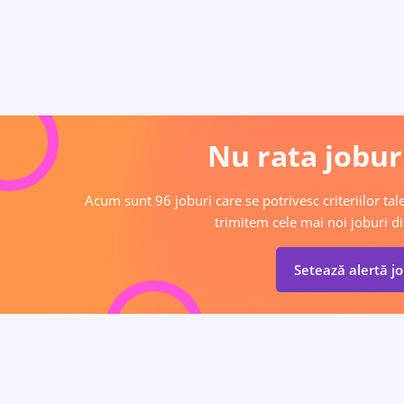
Nu rata joburi
Acum sunt 96 joburi care se potrivesc criteriilor tale
trimitem cele mai noi joburi di
Setează alertă j