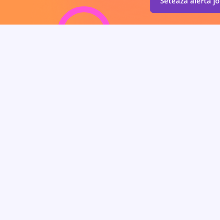
Setează alertă j