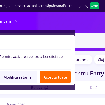
nunț Business cu actualizare săptămânală Gratuit (€269)
Gratis
ompanii
Permite activarea pentru a beneficia de
Salarii
Remote (de acasă)
București
Clu
pulare:
curi de munca
farmaceutic
pentru
Entry-
Modifică setările
Acceptă toate
Relevanță
Dată
6 Aug. 2026