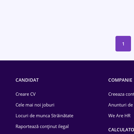
Drept
Educație / Training
Energetică
1
Farma
Imobiliară
IT / Telecom
CANDIDAT
COMPANIE
Lemn / PVC
Creare CV
Creeaza cont
Mașini / Auto
Cele mai noi joburi
Anunturi de
Media / Internet
Locuri de munca Străinătate
We Are HR
Medicină / Sănătate
Raportează conținut ilegal
CALCULAT