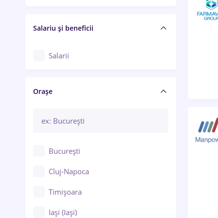
Salariu și beneficii
Salarii
Orașe
București
Cluj-Napoca
Timișoara
Iași (Iași)