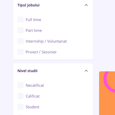
Alba Iulia
Tipul jobului
Asigurări
Alexandria
Au pair / Babysitter / Curățenie
Full time
Arad
Audit / Consultanță
Part time
Baia Mare
Auto / Echipamente
Internship / Voluntariat
Bârlad
Automatizări
Proiect / Sezonier
Bistrița (Bistrița-Năsăud)
Bănci
Nivel studii
Cercetare - dezvoltare
Chimie / Biochimie
Necalificat
Confecții / Design vestimentar
Calificat
Construcții / Instalații
Student