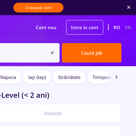
Creează cont
Cont nou
Intra in cont
RO
EN
Caută job
j-Napoca
Iași (Iași)
Străinătate
Timișoara
Full 
Level (< 2 ani)
Distanță