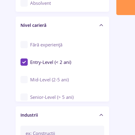
Controlul calității
Absolvent
Crewing / Casino / Entertainment
Nivel carieră
Educație / Training / Arte
Farmacie
Fără experiență
Entry-Level (< 2 ani)
Mid-Level (2-5 ani)
Senior-Level (> 5 ani)
Manager / Executiv
Industrii