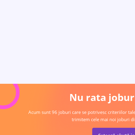
Nu rata joburi
Acum sunt 96 joburi care se potrivesc criteriilor tale
trimitem cele mai noi joburi di