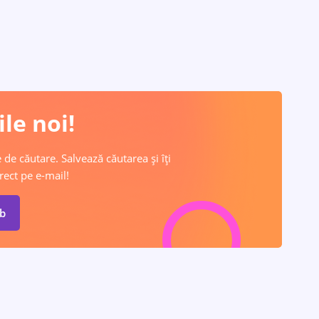
le noi!
 de căutare. Salvează căutarea și îți
rect pe e-mail!
ob