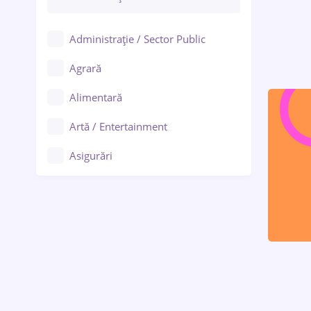
Administrație / Sector Public
Agrară
Alimentară
Artă / Entertainment
Asigurări
Bănci / Servicii financiare
Call-center / BPO
Chimică
Comerț / Retail
Construcții