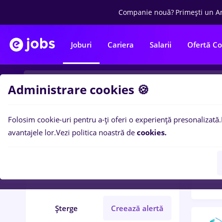
Companie nouă?
Primești un A
Joburi
Cariera
Salarii
Ofertă C
Administrare cookies 🍪
Folosim cookie-uri pentru a-ți oferi o experiență presonalizată.
Filtre po
Filtre
avantajele lor.
Vezi politica noastră de
cookies.
96
lo
farmaceutic
Entry-Level (< 2 ani)
Șterge
Creează alertă