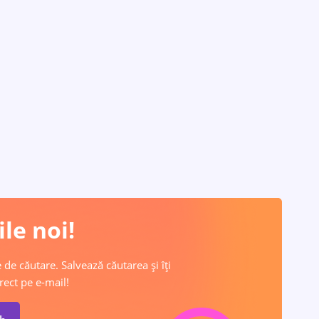
le noi!
 de căutare. Salvează căutarea și îți
rect pe e-mail!