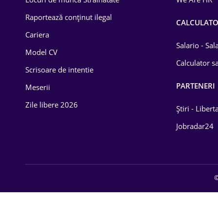
Educație / Training
Raportează conținut ilegal
CALCULAT
Cariera
Energetică
Salario - Sa
Model CV
Farma
Calculator sa
Scrisoare de intentie
Imobiliară
PARTENERI
Meserii
IT / Telecom
Zile libere 2026
Știri - Libert
Lemn / PVC
Jobradar24
Mașini / Auto
Media / Internet
©
Medicină / Sănătate