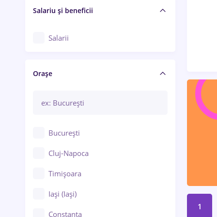
Salariu și beneficii
Salarii
Orașe
București
Cluj-Napoca
Timișoara
Iași (Iași)
1
Constanța