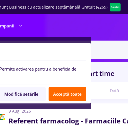
nunț Business cu actualizare săptămânală Gratuit (€269)
Gratis
ompanii
Permite activarea pentru a beneficia de
uri de munca
farmaceutic, Part time
Relevanță
Dată
Modifică setările
Acceptă toate
9 Aug. 2026
Referent farmacolog - Farmaciile 