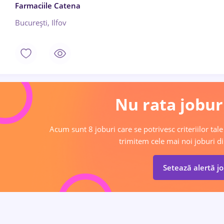
Farmaciile Catena
București, Ilfov
Nu rata joburi
Acum sunt 8 joburi care se potrivesc criteriilor tale
trimitem cele mai noi joburi di
Setează alertă j