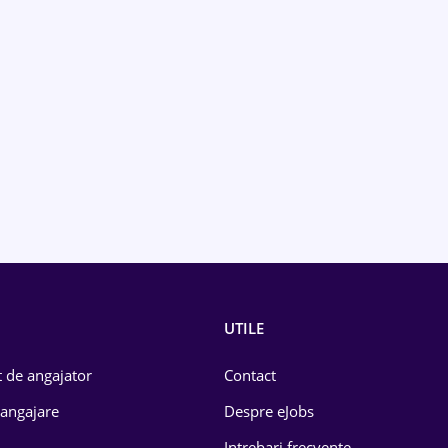
UTILE
 de angajator
Contact
 angajare
Despre eJobs
Intrebari frecvente