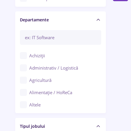
Craiova
Departamente
Brașov
Bacău
Brăila
Achiziții
Galați (Galați)
Administrativ / Logistică
Oradea
Agricultură
Ploiești
Alimentație / HoReCa
Adjud
Altele
Aiud
Arhitectură / Design interior
Alba Iulia
Tipul jobului
Asigurări