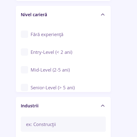
Crewing / Casino / Entertainment
Nivel carieră
Educație / Training / Arte
Farmacie
Fără experiență
Entry-Level (< 2 ani)
Mid-Level (2-5 ani)
Senior-Level (> 5 ani)
Manager / Executiv
Industrii