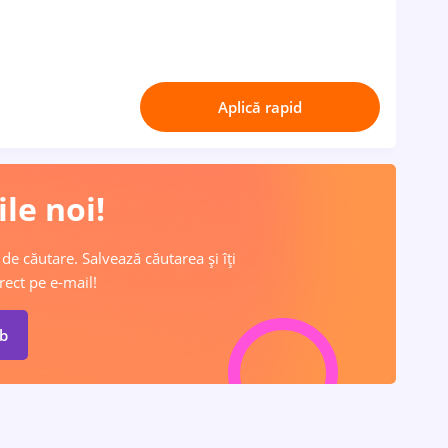
Aplică rapid
le noi!
 de căutare. Salvează căutarea și îți
rect pe e-mail!
ob