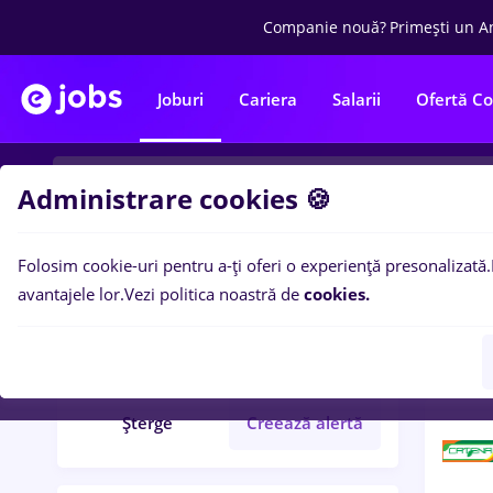
Companie nouă?
Primești un A
Joburi
Cariera
Salarii
Ofertă C
Administrare cookies 🍪
Folosim cookie-uri pentru a-ți oferi o experiență presonalizată.
8
loc
Filtre
avantajele lor.
Vezi politica noastră de
cookies.
farmaceutic
Part time
Șterge
Creează alertă