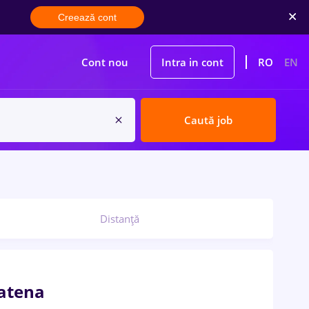
Creează cont
Cont nou
Intra in cont
RO
EN
Caută job
Distanță
Catena