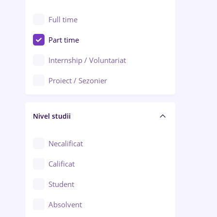
Alexandria
Au pair / Babysitter / Curățenie
Full time
Arad
Audit / Consultanță
Part time
Baia Mare
Auto / Echipamente
Internship / Voluntariat
Bârlad
Automatizări
Proiect / Sezonier
Bistrița (Bistrița-Năsăud)
Bănci
Nivel studii
Cercetare - dezvoltare
Chimie / Biochimie
Necalificat
Confecții / Design vestimentar
Calificat
Construcții / Instalații
Student
Controlul calității
Absolvent