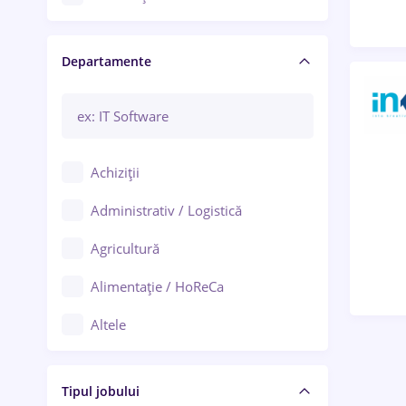
Craiova
Departamente
Brașov
Bacău
Brăila
Achiziții
Galați (Galați)
Administrativ / Logistică
Oradea
Agricultură
Ploiești
Alimentație / HoReCa
Adjud
Altele
Aiud
Arhitectură / Design interior
Alba Iulia
Tipul jobului
Asigurări