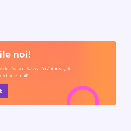
le noi!
e de căutare. Salvează căutarea și îți
rect pe e-mail!
ob