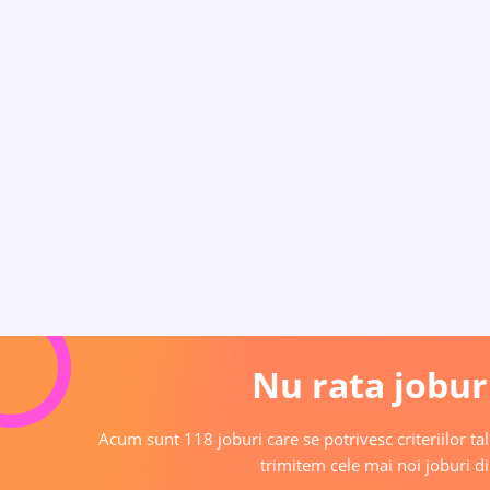
Nu rata joburi
Acum sunt 118 joburi care se potrivesc criteriilor tal
trimitem cele mai noi joburi di