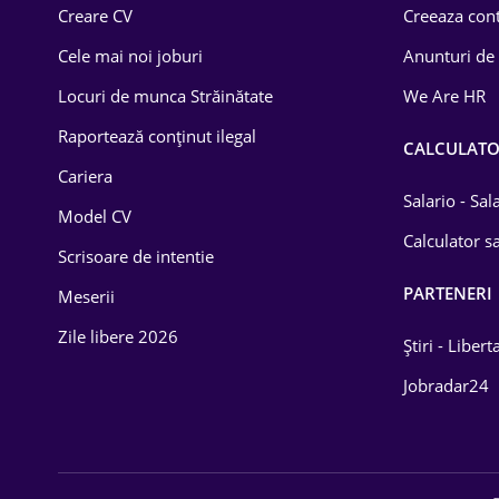
Creare CV
Creeaza cont
Cele mai noi joburi
Anunturi de
Locuri de munca Străinătate
We Are HR
Raportează conținut ilegal
CALCULAT
Cariera
Salario - Sa
Model CV
Calculator sa
Scrisoare de intentie
PARTENERI
Meserii
Zile libere 2026
Știri - Libert
Jobradar24