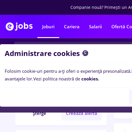
Companie nouă?
Primești un A
Joburi
Cariera
Salarii
Ofertă C
Administrare cookies 🍪
Folosim cookie-uri pentru a-ți oferi o experiență presonalizată.
Filtre po
Filtre
avantajele lor.
Vezi politica noastră de
cookies.
118
l
designer 3d
Șterge
Creează alertă