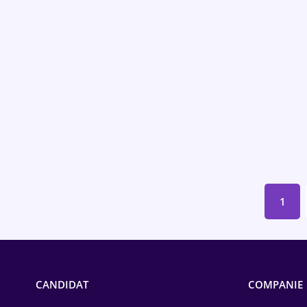
Educație / Training
Energetică
Farma
Imobiliară
IT / Telecom
Lemn / PVC
Mașini / Auto
1
Media / Internet
Medicină / Sănătate
CANDIDAT
COMPANIE