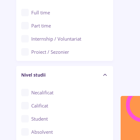
Alexandria
Au pair / Babysitter / Curățenie
Full time
Arad
Audit / Consultanță
Part time
Baia Mare
Auto / Echipamente
Internship / Voluntariat
Bârlad
Automatizări
Proiect / Sezonier
Bistrița (Bistrița-Năsăud)
Bănci
Nivel studii
Cercetare - dezvoltare
Chimie / Biochimie
Necalificat
Confecții / Design vestimentar
Calificat
Construcții / Instalații
Student
Controlul calității
Absolvent