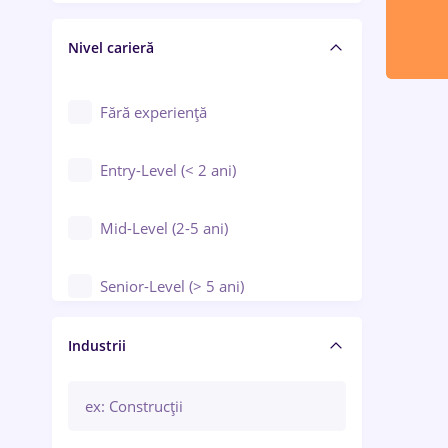
Crewing / Casino / Entertainment
Nivel carieră
Educație / Training / Arte
Farmacie
Fără experiență
Entry-Level (< 2 ani)
Mid-Level (2-5 ani)
Senior-Level (> 5 ani)
Manager / Executiv
Industrii