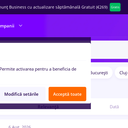
nunț Business cu actualizare săptămânală Gratuit (€269)
Gratis
ompanii
Permite activarea pentru a beneficia de
Salarii
Remote (de acasă)
București
Clu
pulare:
ocuri de munca
designer 3d
Modifică setările
Acceptă toate
Relevanță
Dată
6 Aug. 2026