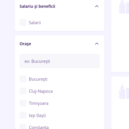
Salariu și beneficii
Salarii
Orașe
București
Cluj-Napoca
Timișoara
Iași (Iași)
Constanța