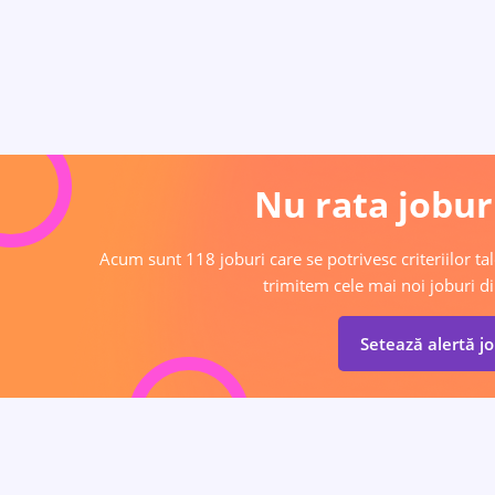
Nu rata joburi
Acum sunt 118 joburi care se potrivesc criteriilor tal
trimitem cele mai noi joburi di
Setează alertă j