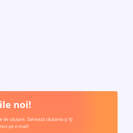
le noi!
e de căutare. Salvează căutarea și îți
rect pe e-mail!