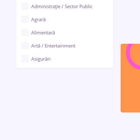
Administrație / Sector Public
Agrară
Alimentară
Artă / Entertainment
Asigurări
Bănci / Servicii financiare
Call-center / BPO
Chimică
Comerț / Retail
Construcții
Drept