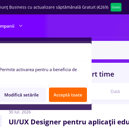
nunț Business cu actualizare săptămânală Gratuit (€269)
Gratis
ompanii
Permite activarea pentru a beneficia de
uri de munca
designer 3d, Part time
Relevanță
Dată
Modifică setările
Acceptă toate
30 Iul. 2026
UI/UX Designer pentru aplicații ed