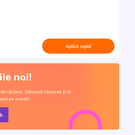
Aplică rapid
le noi!
 de căutare. Salvează căutarea și îți
rect pe e-mail!
ob