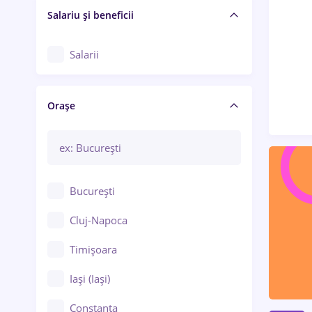
Salariu și beneficii
Salarii
Orașe
București
Cluj-Napoca
Timișoara
Iași (Iași)
Constanța