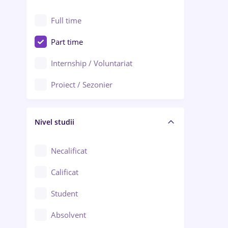
Alexandria
Au pair / Babysitter / Curățenie
Full time
Arad
Audit / Consultanță
Part time
Baia Mare
Auto / Echipamente
Internship / Voluntariat
Bârlad
Automatizări
Proiect / Sezonier
Bistrița (Bistrița-Năsăud)
Bănci
Nivel studii
Cercetare - dezvoltare
Chimie / Biochimie
Necalificat
Confecții / Design vestimentar
Calificat
Construcții / Instalații
Student
Controlul calității
Absolvent