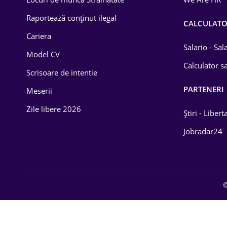
Educație / Training
Raportează conținut ilegal
CALCULAT
Cariera
Energetică
Salario - Sa
Model CV
Farma
Calculator sa
Scrisoare de intentie
Imobiliară
PARTENERI
Meserii
IT / Telecom
Zile libere 2026
Știri - Libert
Lemn / PVC
Jobradar24
Mașini / Auto
Media / Internet
©
Medicină / Sănătate