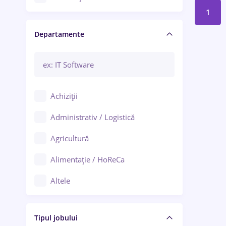
1
Craiova
Departamente
Brașov
Bacău
Brăila
Achiziții
Galați (Galați)
Administrativ / Logistică
Oradea
Agricultură
Ploiești
Alimentație / HoReCa
Adjud
Altele
Aiud
Arhitectură / Design interior
Alba Iulia
Tipul jobului
Asigurări