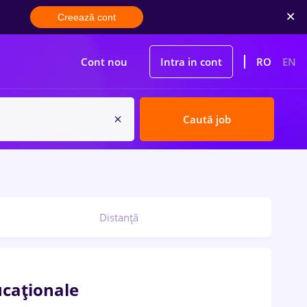
Creează cont
Cont nou
Intra in cont
RO
EN
Caută job
Distanță
ucaționale