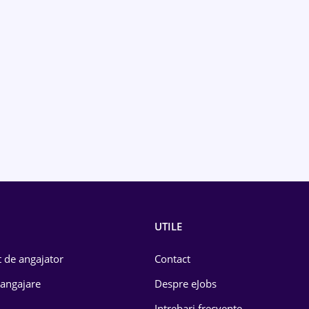
UTILE
 de angajator
Contact
 angajare
Despre eJobs
Intrebari frecvente