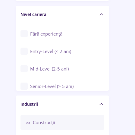
Crewing / Casino / Entertainment
Nivel carieră
Educație / Training / Arte
Farmacie
Fără experiență
Entry-Level (< 2 ani)
Mid-Level (2-5 ani)
Senior-Level (> 5 ani)
Manager / Executiv
Industrii