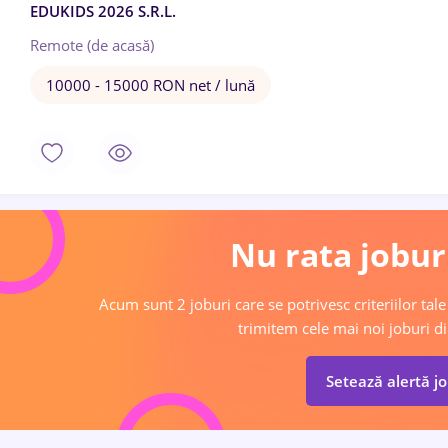
EDUKIDS 2026 S.R.L.
Remote (de acasă)
10000 - 15000 RON net / lună
Nu rata joburi
Acum sunt 2 joburi care se potrivesc criteriilor tale
trimitem cele mai noi joburi di
Setează alertă j