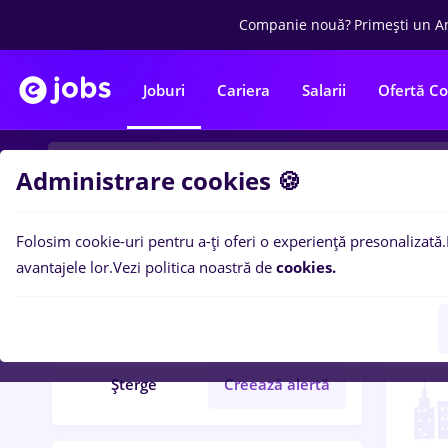
Companie nouă?
Primești un A
Joburi
Cariera
Salarii
Ofertă C
Administrare cookies 🍪
Folosim cookie-uri pentru a-ți oferi o experiență presonalizată.
2
loc
Filtre
avantajele lor.
Vezi politica noastră de
cookies.
designer 3d
Part time
Șterge
Creează alertă