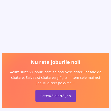
Nu rata joburile noi!
Acum sunt 58 joburi care se potrivesc criteriilor tale de
căutare. Salvează căutarea și îți trimitem cele mai noi
joburi direct pe e-mail!
Setează alertă job