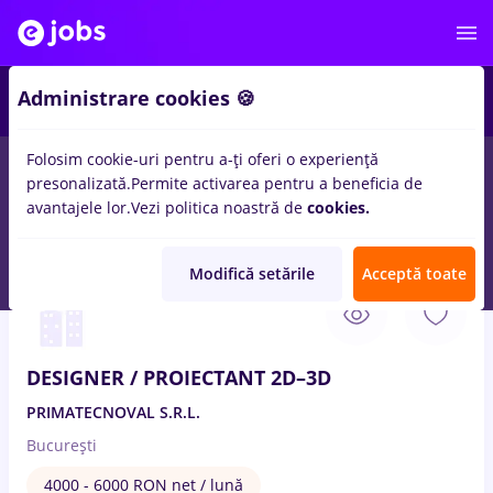
2
Administrare cookies 🍪
Folosim cookie-uri pentru a-ți oferi o experiență
presonalizată.
Permite activarea pentru a beneficia de
Salarii
Remote (de acasă)
București
Cluj-Napoc
avantajele lor.
Vezi politica noastră de
cookies.
58
locuri de munca
designer 3d
in
Constructii / Instalatii
Modifică setările
Acceptă toate
6 Aug. 2026
DESIGNER / PROIECTANT 2D–3D
PRIMATECNOVAL S.R.L.
București
4000 - 6000 RON net / lună