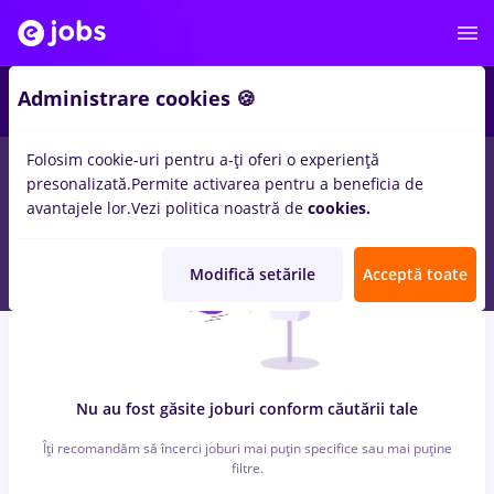
2
Administrare cookies 🍪
Folosim cookie-uri pentru a-ți oferi o experiență
0
locuri de munca
designer 3d
in
Banci
presonalizată.
Permite activarea pentru a beneficia de
avantajele lor.
Vezi politica noastră de
cookies.
Modifică setările
Acceptă toate
Nu au fost găsite joburi conform căutării tale
Îți recomandăm să încerci joburi mai puțin specifice sau mai puține
filtre.