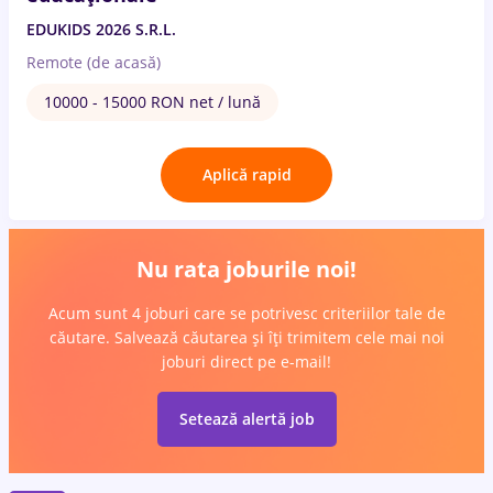
EDUKIDS 2026 S.R.L.
Remote (de acasă)
10000 - 15000 RON net / lună
Aplică rapid
Nu rata joburile noi!
Acum sunt 4 joburi care se potrivesc criteriilor tale de
căutare. Salvează căutarea și îți trimitem cele mai noi
joburi direct pe e-mail!
Setează alertă job