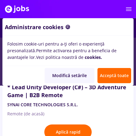
2
Administrare cookies 🍪
Folosim cookie-uri pentru a-ți oferi o experiență
4
locuri de munca
designer 3d
in
IT / Telecom
presonalizată.
Permite activarea pentru a beneficia de
avantajele lor.
Vezi politica noastră de
cookies.
3 Aug. 2026
Modifică setările
Acceptă toate
* Lead Unity Developer (C#) – 3D Adventure
Game | B2B Remote
SYNAI CORE TECHNOLOGIES S.R.L.
Remote (de acasă)
Aplică rapid