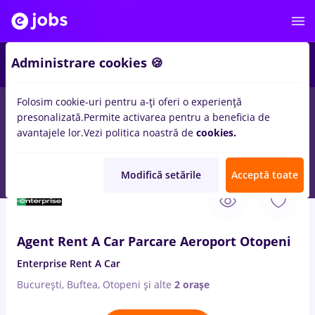
1
Administrare cookies 🍪
Folosim cookie-uri pentru a-ți oferi o experiență
presonalizată.
Permite activarea pentru a beneficia de
Salarii
Remote (de acasă)
București
Cluj-Napoc
avantajele lor.
Vezi politica noastră de
cookies.
1147
locuri de munca
agent maritim
Modifică setările
Acceptă toate
7 Aug. 2026
Agent Rent A Car Parcare Aeroport Otopeni
Enterprise Rent A Car
București, Buftea, Otopeni
și alte
2 orașe