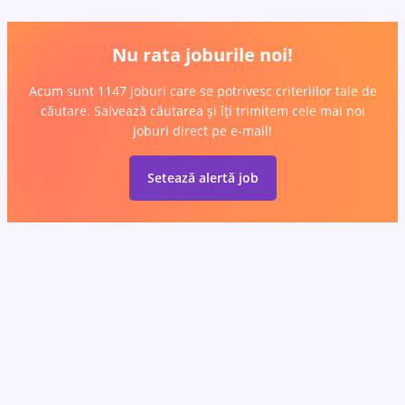
Nu rata joburile noi!
Acum sunt 1147 joburi care se potrivesc criteriilor tale de
căutare. Salvează căutarea și îți trimitem cele mai noi
joburi direct pe e-mail!
Setează alertă job