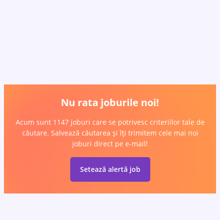
Nu rata joburile noi!
Acum sunt 1147 joburi care se potrivesc criteriilor tale de
căutare. Salvează căutarea și îți trimitem cele mai noi
joburi direct pe e-mail!
Setează alertă job