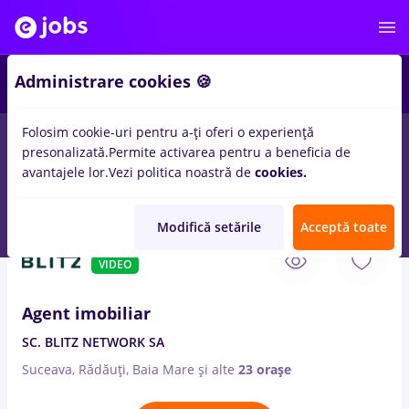
2
Administrare cookies 🍪
Folosim cookie-uri pentru a-ți oferi o experiență
presonalizată.
Permite activarea pentru a beneficia de
Salarii
Full time
Part time
Fără experiență
avantajele lor.
Vezi politica noastră de
cookies.
153
locuri de munca
agent maritim
in
Timisoara
Modifică setările
Acceptă toate
7 Aug. 2026
VIDEO
Agent imobiliar
SC. BLITZ NETWORK SA
Suceava, Rădăuți, Baia Mare
și alte
23 orașe