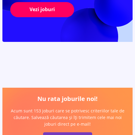
Vezi joburi
Nu rata joburile noi!
Acum sunt 153 joburi care se potrivesc criteriilor tale de
căutare. Salvează căutarea și îți trimitem cele mai noi
joburi direct pe e-mail!