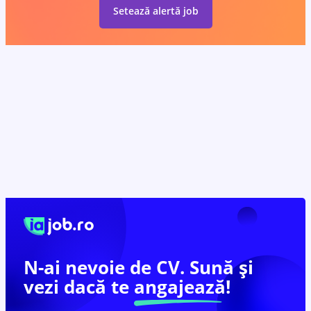
Setează alertă job
N-ai nevoie de CV. Sună și
vezi dacă te
angajează!