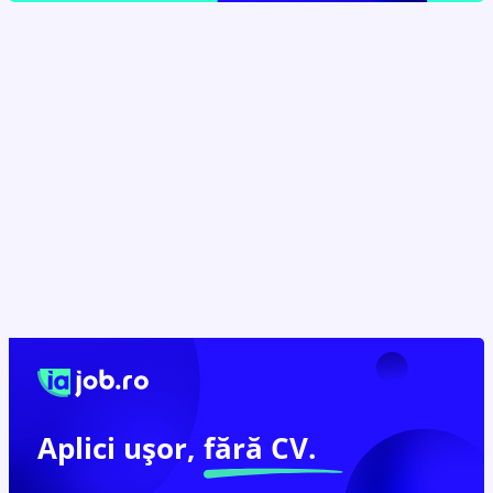
Aplici ușor,
fără CV.