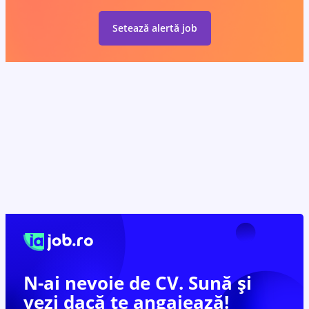
Setează alertă job
N-ai nevoie de CV. Sună și
vezi dacă te
angajează!