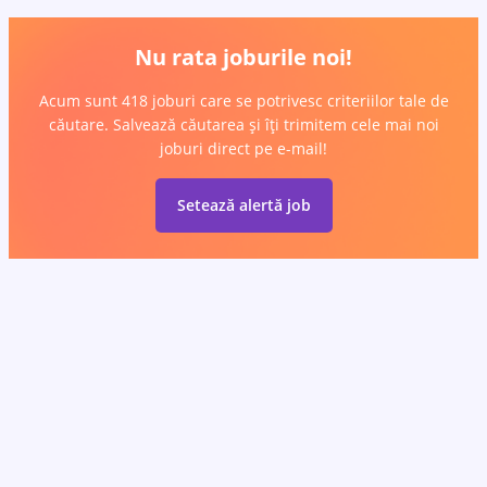
Nu rata joburile noi!
Acum sunt 418 joburi care se potrivesc criteriilor tale de
căutare. Salvează căutarea și îți trimitem cele mai noi
joburi direct pe e-mail!
Setează alertă job