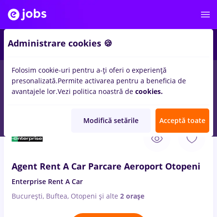
2
Administrare cookies 🍪
Folosim cookie-uri pentru a-ți oferi o experiență
presonalizată.
Permite activarea pentru a beneficia de
Salarii
Full time
Part time
Fără experiență
avantajele lor.
Vezi politica noastră de
cookies.
418
locuri de munca
agent maritim
in
Bucuresti
Modifică setările
Acceptă toate
7 Aug. 2026
Agent Rent A Car Parcare Aeroport Otopeni
Enterprise Rent A Car
București, Buftea, Otopeni
și alte
2 orașe