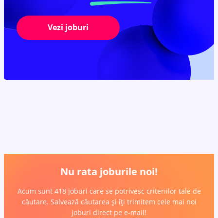
Vezi joburi
Nu rata joburile noi!
Acum sunt 418 joburi care se potrivesc criteriilor tale de
căutare. Salvează căutarea și îți trimitem cele mai noi
joburi direct pe e-mail!