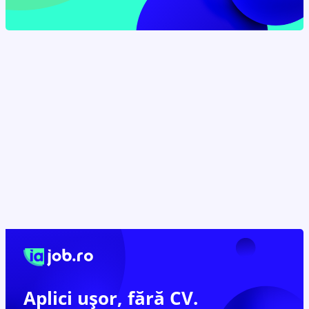
Aplici ușor,
fără CV.