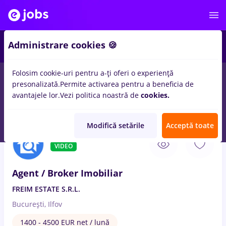
2
Administrare cookies 🍪
Folosim cookie-uri pentru a-ți oferi o experiență
presonalizată.
Permite activarea pentru a beneficia de
Salarii
Remote (de acasă)
București
Cluj-Napoc
avantajele lor.
Vezi politica noastră de
cookies.
842
locuri de munca
agent maritim
pentru
Entry-Level (< 2 ani)
Modifică setările
Acceptă toate
7 Aug. 2026
VIDEO
Agent / Broker Imobiliar
FREIM ESTATE S.R.L.
București, Ilfov
1400 - 4500 EUR net / lună