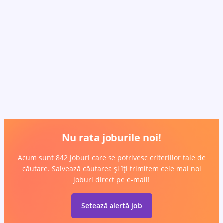
Nu rata joburile noi!
Acum sunt 842 joburi care se potrivesc criteriilor tale de
căutare. Salvează căutarea și îți trimitem cele mai noi
joburi direct pe e-mail!
Setează alertă job