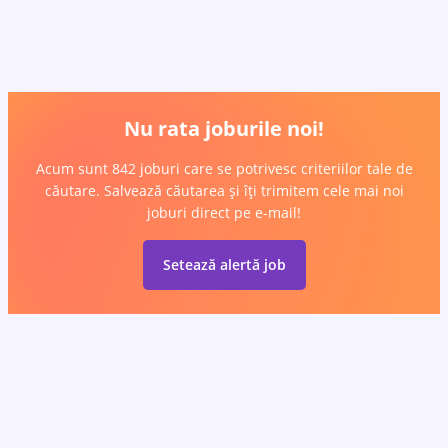
Nu rata joburile noi!
Acum sunt 842 joburi care se potrivesc criteriilor tale de
căutare. Salvează căutarea și îți trimitem cele mai noi
joburi direct pe e-mail!
Setează alertă job