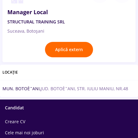
Manager Local
STRUCTURAL TRAINING SRL
Suceava, Botoșani
Aplică extern
LOCAȚIE
MUN. BOTOÈ˜ANI,
JUD. BOTOÈ˜ANI, STR. IULIU MANIU, NR.48
Candidat
Creare CV
Cele mai noi joburi