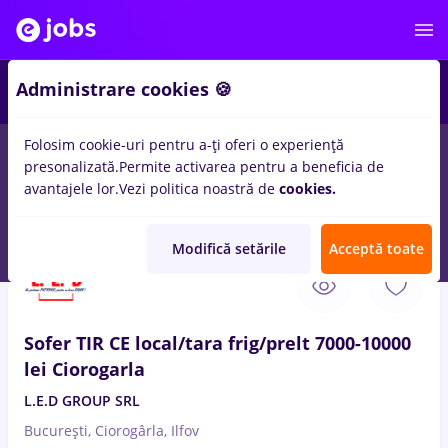
1
Administrare cookies 🍪
Folosim cookie-uri pentru a-ți oferi o experiență
presonalizată.
Permite activarea pentru a beneficia de
Salarii
Remote (de acasă)
București
Cluj-Napoc
avantajele lor.
Vezi politica noastră de
cookies.
2765
locuri de munca
sector 1
Modifică setările
Acceptă toate
9 Aug. 2026
Sofer TIR CE local/tara frig/prelt 7000-10000
lei Ciorogarla
L.E.D GROUP SRL
București, Ciorogârla, Ilfov