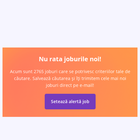
Nu rata joburile noi!
Acum sunt 2765 joburi care se potrivesc criteriilor tale de
căutare. Salvează căutarea și îți trimitem cele mai noi
joburi direct pe e-mail!
Setează alertă job