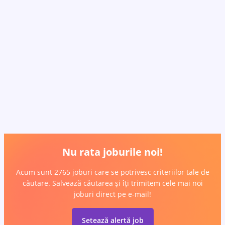
Nu rata joburile noi!
Acum sunt 2765 joburi care se potrivesc criteriilor tale de
căutare. Salvează căutarea și îți trimitem cele mai noi
joburi direct pe e-mail!
Setează alertă job