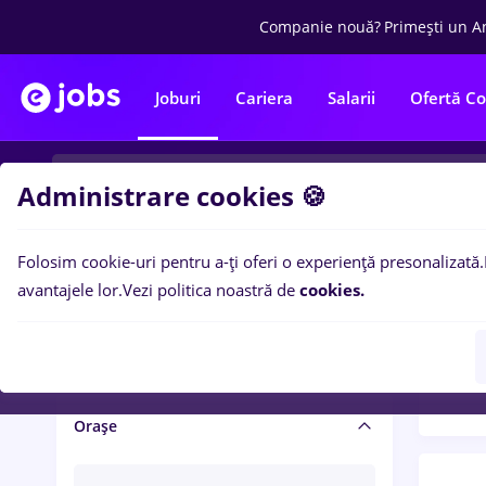
Companie nouă?
Primești un A
Joburi
Cariera
Salarii
Ofertă C
Administrare cookies 🍪
Folosim cookie-uri pentru a-ți oferi o experiență presonalizată.
Filtre po
Salariu și beneficii
avantajele lor.
Vezi politica noastră de
cookies.
1500
Salarii
Orașe