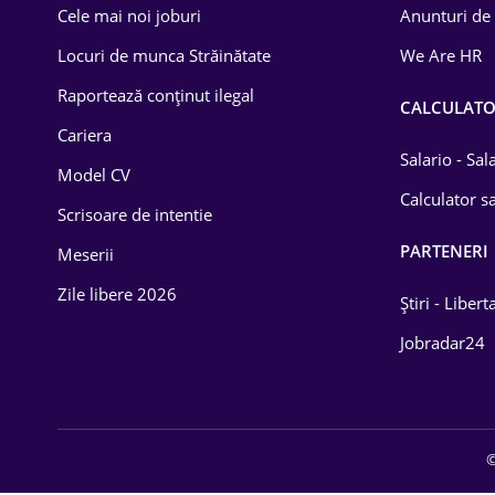
Cele mai noi joburi
Anunturi de
Lemn / PVC
Locuri de munca Străinătate
We Are HR
Mașini / Auto
Raportează conținut ilegal
CALCULAT
Media / Internet
Cariera
Salario - Sa
Model CV
Medicină / Sănătate
Calculator sa
Scrisoare de intentie
PARTENERI
Meserii
Zile libere 2026
Știri - Libert
Jobradar24
©