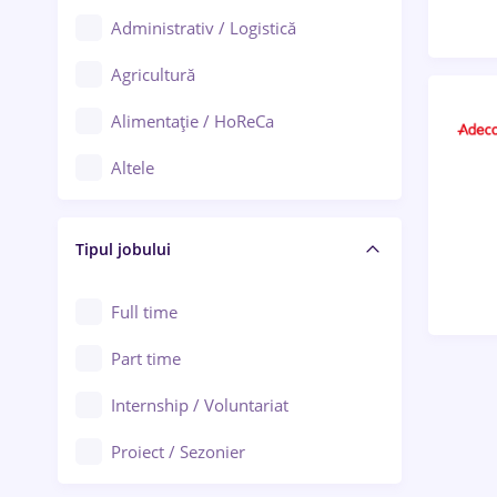
Administrativ / Logistică
Oradea
Agricultură
Ploiești
Alimentație / HoReCa
Adjud
Altele
Aiud
Arhitectură / Design interior
Alba Iulia
Tipul jobului
Asigurări
Alexandria
Au pair / Babysitter / Curățenie
Full time
Arad
Audit / Consultanță
Part time
Baia Mare
Auto / Echipamente
Internship / Voluntariat
Bârlad
Automatizări
Proiect / Sezonier
Bistrița (Bistrița-Năsăud)
Bănci