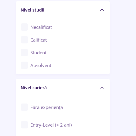
Nivel studii
Cercetare - dezvoltare
Chimie / Biochimie
Necalificat
Confecții / Design vestimentar
Calificat
Construcții / Instalații
Student
Controlul calității
Absolvent
Crewing / Casino / Entertainment
Nivel carieră
Educație / Training / Arte
Farmacie
Fără experiență
Entry-Level (< 2 ani)