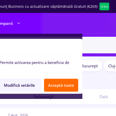
nunț Business cu actualizare săptămânală Gratuit (€269)
Gratis
ompanii
Permite activarea pentru a beneficia de
Salarii
Remote (de acasă)
București
Clu
pulare:
7
locuri de munca
Modifică setările
Acceptă toate
Relevanță
Dată
7 Aug. 2026