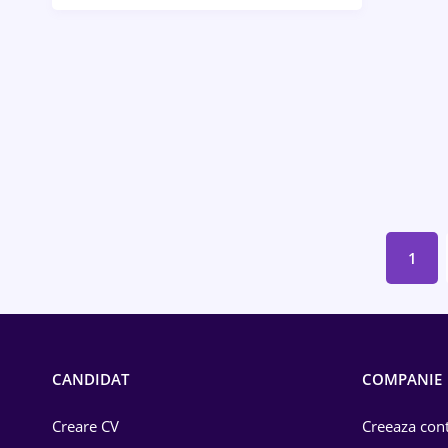
Bănci / Servicii financiare
Call-center / BPO
Chimică
Comerț / Retail
Construcții
Drept
1
Educație / Training
Energetică
Farma
CANDIDAT
COMPANIE
Imobiliară
Creare CV
Creeaza cont
IT / Telecom