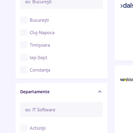
București
Cluj-Napoca
Timișoara
Iași (Iași)
Constanța
Craiova
Departamente
Brașov
Bacău
Brăila
Achiziții
Galați (Galați)