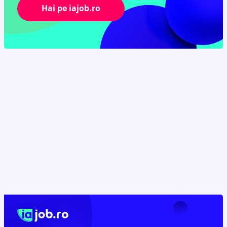
Hai pe iajob.ro