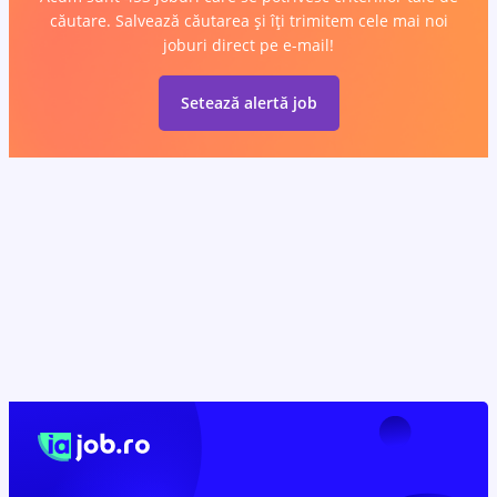
căutare. Salvează căutarea și îți trimitem cele mai noi
joburi direct pe e-mail!
Setează alertă job