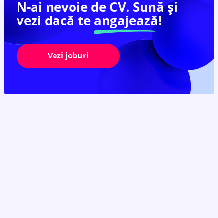
N-ai nevoie de CV. Sună și
vezi dacă te
angajează!
Vezi joburi