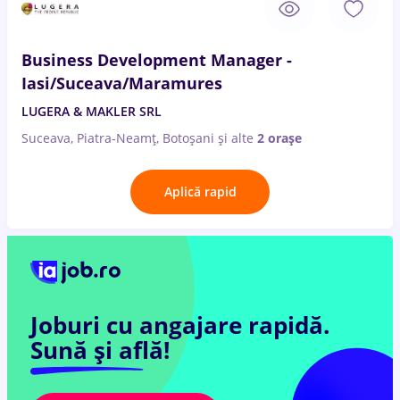
Business Development Manager -
Iasi/Suceava/Maramures
LUGERA & MAKLER SRL
Suceava, Piatra-Neamț, Botoșani
și alte
2 orașe
Aplică rapid
Joburi cu angajare rapidă.
Sună și află!