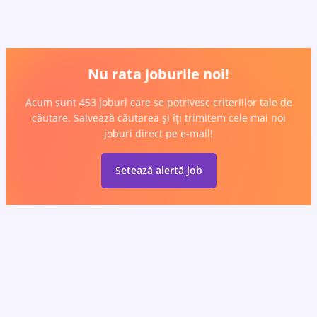
Nu rata joburile noi!
Acum sunt 453 joburi care se potrivesc criteriilor tale de
căutare. Salvează căutarea și îți trimitem cele mai noi
joburi direct pe e-mail!
Setează alertă job