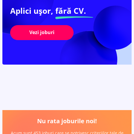
Aplici ușor,
fără CV.
Vezi joburi
Nu rata joburile noi!
Acum sunt 453 joburi care se potrivesc criteriilor tale de