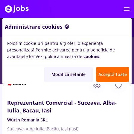
2
Administrare cookies 🍪
Folosim cookie-uri pentru a-ți oferi o experiență
presonalizată.
Permite activarea pentru a beneficia de
Salarii
Full time
Part time
Fără experiență
avantajele lor.
Vezi politica noastră de
cookies.
453
locuri de munca
sector 1
in
Iasi (Iasi)
Modifică setările
Acceptă toate
10 Aug. 2026
Reprezentant Comercial - Suceava, Alba-
Iulia, Bacau, Iasi
Würth Romania SRL
Suceava, Alba Iulia, Bacău, Iași (Iași)