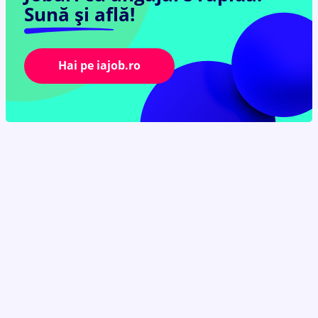
Sună și află!
Hai pe iajob.ro