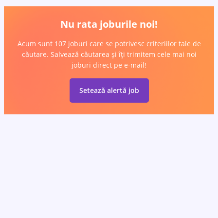
Nu rata joburile noi!
Acum sunt 107 joburi care se potrivesc criteriilor tale de
căutare. Salvează căutarea și îți trimitem cele mai noi
joburi direct pe e-mail!
Setează alertă job