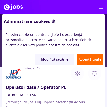
3
Administrare cookies 🍪
Folosim cookie-uri pentru a-ți oferi o experiență
presonalizată.
Permite activarea pentru a beneficia de
Full time
Part time
Fără experiență
Entry-Level 
avantajele lor.
Vezi politica noastră de
cookies.
107
locuri de munca
cu salarii back office operator
in
Timisoara
Modifică setările
Acceptă toate
8 Aug. 2026
Operator date / Operator PC
IDL BUCHAREST SRL
Ștefăneștii de Jos, Cluj-Napoca, Ștefăneștii de Sus,