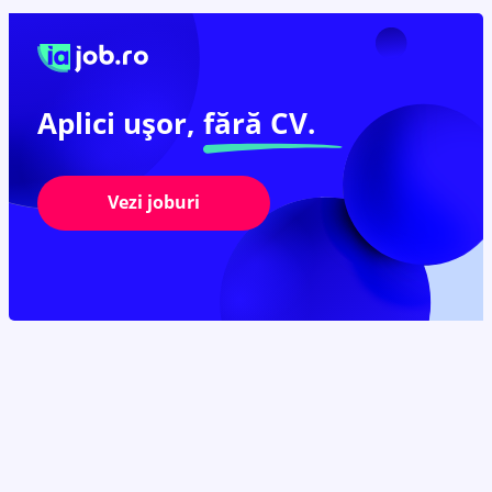
Aplici ușor,
fără CV.
Vezi joburi