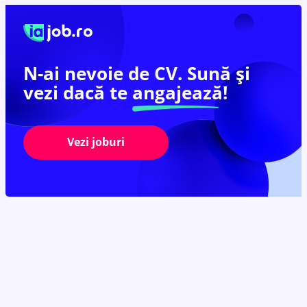
N-ai nevoie de CV. Sună și
vezi dacă te
angajează!
Vezi joburi