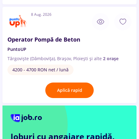
8 Aug. 2026
Operator Pompă de Beton
PuntoUP
Târgoviște (Dâmbovița), Brașov, Ploiești
și alte
2 orașe
4200 - 4700 RON net / lună
Aplică rapid
Joburi cu angajare rapidă.