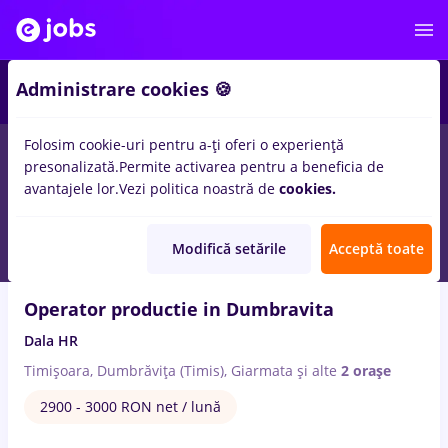
4
Administrare cookies 🍪
Folosim cookie-uri pentru a-ți oferi o experiență
8
locuri de munca
cu salarii back office operator
in
Timisoara
presonalizată.
Permite activarea pentru a beneficia de
in
Transport / Distributie
avantajele lor.
Vezi politica noastră de
cookies.
7 Aug. 2026
Modifică setările
Acceptă toate
Operator productie in Dumbravita
Dala HR
Timișoara, Dumbrăvița (Timis), Giarmata
și alte
2 orașe
2900 - 3000 RON net / lună