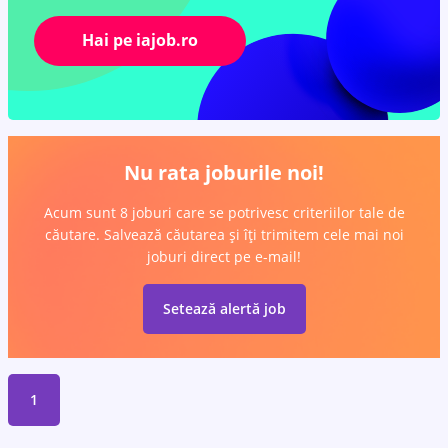
Hai pe iajob.ro
Nu rata joburile noi!
Acum sunt 8 joburi care se potrivesc criteriilor tale de
căutare. Salvează căutarea și îți trimitem cele mai noi
joburi direct pe e-mail!
Setează alertă job
1