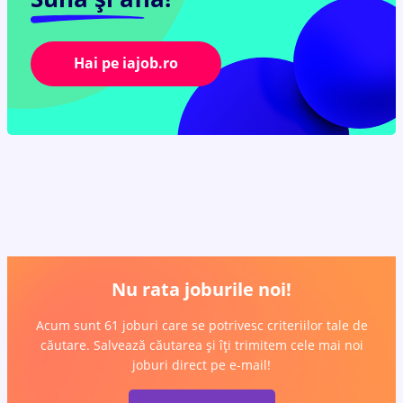
Hai pe iajob.ro
Nu rata joburile noi!
Acum sunt 61 joburi care se potrivesc criteriilor tale de
căutare. Salvează căutarea și îți trimitem cele mai noi
joburi direct pe e-mail!