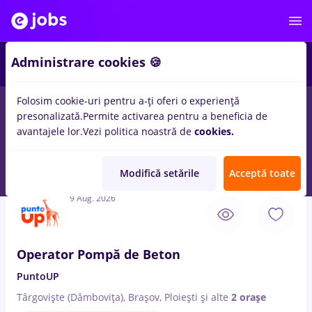
4
Administrare cookies 🍪
Folosim cookie-uri pentru a-ți oferi o experiență
presonalizată.
Permite activarea pentru a beneficia de
Full time
Part time
Fără experiență
Entry-Level 
avantajele lor.
Vezi politica noastră de
cookies.
61
locuri de munca
cu salarii back office operator
in
Timisoara
in
Constructii / Instalatii
Modifică setările
Acceptă toate
9 Aug. 2026
Operator Pompă de Beton
PuntoUP
Târgoviște (Dâmbovița), Brașov, Ploiești
și alte
2 orașe