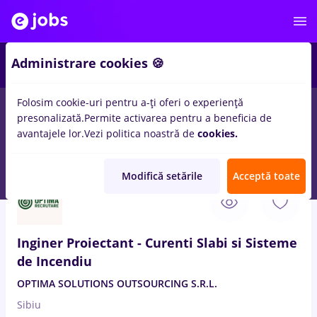
Administrare cookies 🍪
Folosim cookie-uri pentru a-ți oferi o experiență
presonalizată.
Permite activarea pentru a beneficia de
Salarii
Remote (de acasă)
București
Cluj-Napoc
avantajele lor.
Vezi politica noastră de
cookies.
14498
locuri de munca
Modifică setările
Acceptă toate
8 Aug. 2026
Inginer Proiectant - Curenti Slabi si Sisteme
de Incendiu
OPTIMA SOLUTIONS OUTSOURCING S.R.L.
Sibiu