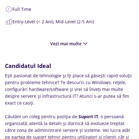
Full Time
Entry-Level (< 2 Ani),
Mid-Level (2-5 Ani)
Vezi mai multe
Candidatul Ideal
Ești pasionat de tehnologie și îți place să găsești rapid soluții
pentru probleme tehnice? Te descurci cu Windows, rețele,
configurări hardware/software și vrei să înveți mai multe
despre servere și infrastructură IT? Atunci s-ar putea să fim
exact ce cauți.
Căutăm un coleg pentru poziția de
Suport IT
, o persoană
organizată, atentă la detalii și dornică să evolueze treptat
către zona de administrare servere și sisteme. Vei lucra atât
pe partea de suport tehnic pentru utilizatori și clienți, cât și