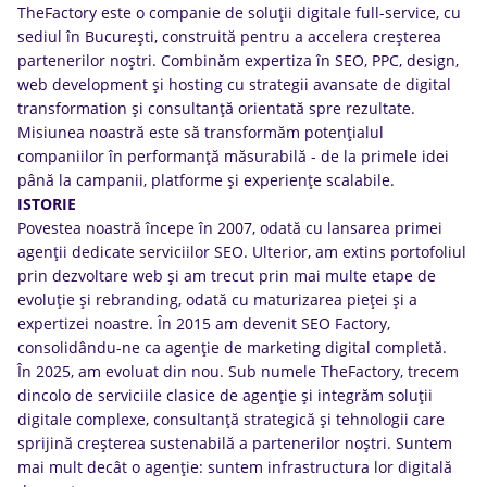
TheFactory este o companie de soluții digitale full-service, cu
sediul în București, construită pentru a accelera creșterea
partenerilor noștri. Combinăm expertiza în SEO, PPC, design,
web development și hosting cu strategii avansate de digital
transformation și consultanță orientată spre rezultate.
Misiunea noastră este să transformăm potențialul
companiilor în performanță măsurabilă - de la primele idei
până la campanii, platforme și experiențe scalabile.
ISTORIE
Povestea noastră începe în 2007, odată cu lansarea primei
agenții dedicate serviciilor SEO. Ulterior, am extins portofoliul
prin dezvoltare web și am trecut prin mai multe etape de
evoluție și rebranding, odată cu maturizarea pieței și a
expertizei noastre. În 2015 am devenit SEO Factory,
consolidându-ne ca agenție de marketing digital completă.
În 2025, am evoluat din nou. Sub numele TheFactory, trecem
dincolo de serviciile clasice de agenție și integrăm soluții
digitale complexe, consultanță strategică și tehnologii care
sprijină creșterea sustenabilă a partenerilor noștri. Suntem
mai mult decât o agenție: suntem infrastructura lor digitală