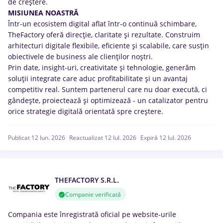
de creștere.
MISIUNEA NOASTRĂ
Într-un ecosistem digital aflat într-o continuă schimbare,
TheFactory oferă direcție, claritate și rezultate. Construim
arhitecturi digitale flexibile, eficiente și scalabile, care susțin
obiectivele de business ale clienților noștri.
Prin date, insight-uri, creativitate și tehnologie, generăm
soluții integrate care aduc profitabilitate și un avantaj
competitiv real. Suntem partenerul care nu doar execută, ci
gândește, proiectează și optimizează - un catalizator pentru
orice strategie digitală orientată spre creștere.
Publicat 12 Iun. 2026
Reactualizat 12 Iul. 2026
Expiră 12 Iul. 2026
THEFACTORY S.R.L.
Companie verificată
Compania este înregistrată oficial pe website-urile