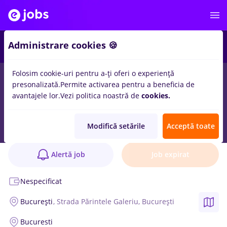
Administrare cookies 🍪
Folosim cookie-uri pentru a-ți oferi o experiență
presonalizată.
Permite activarea pentru a beneficia de
avantajele lor.
Vezi politica noastră de
cookies.
Suport IT/ Junior System Administrator
Anunț verificat
Modifică setările
Acceptă toate
THEFACTORY S.R.L.
2 poziții
Alertă job
Job expirat
Nespecificat
București
, Strada Părintele Galeriu, București
Bucuresti