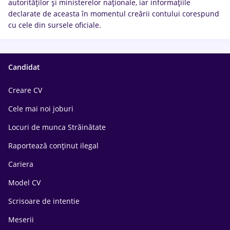
autorităților și ministerelor naționale, iar informațiile
declarate de aceasta în momentul creării contului corespund
cu cele din sursele oficiale.
Candidat
Creare CV
Cele mai noi joburi
Locuri de munca Străinătate
Raportează conținut ilegal
Cariera
Model CV
Scrisoare de intentie
Meserii