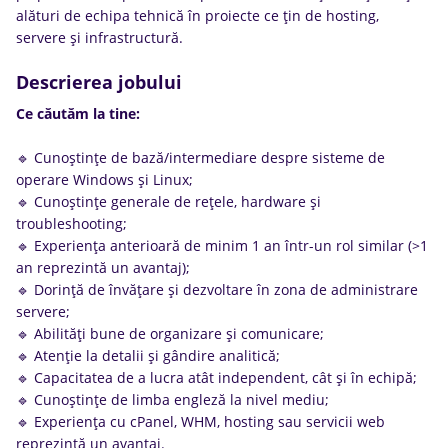
alături de echipa tehnică în proiecte ce țin de hosting,
servere și infrastructură.
Descrierea jobului
Ce căutăm la tine:
🔹 Cunoștințe de bază/intermediare despre sisteme de
operare Windows și Linux;
🔹 Cunoștințe generale de rețele, hardware și
troubleshooting;
🔹 Experiența anterioară de minim 1 an într-un rol similar (>1
an reprezintă un avantaj);
🔹 Dorință de învățare și dezvoltare în zona de administrare
servere;
🔹 Abilități bune de organizare și comunicare;
🔹 Atenție la detalii și gândire analitică;
🔹 Capacitatea de a lucra atât independent, cât și în echipă;
🔹 Cunoștințe de limba engleză la nivel mediu;
🔹 Experiența cu cPanel, WHM, hosting sau servicii web
reprezintă un avantaj.