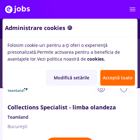
Administrare cookies 🍪
Folosim cookie-uri pentru a-ți oferi o experiență
presonalizată.
Permite activarea pentru a beneficia de
Salarii
Remote (de acasă)
București
Cluj-Napoc
avantajele lor.
Vezi politica noastră de
cookies.
14113
locuri de munca
Modifică setările
Acceptă toate
10 Aug. 2026
Collections Specialist - limba olandeza
Teamland
București