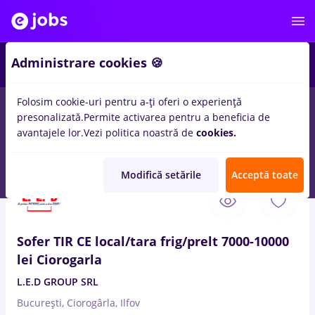
Administrare cookies 🍪
Folosim cookie-uri pentru a-ți oferi o experiență
presonalizată.
Permite activarea pentru a beneficia de
Salarii
Remote (de acasă)
București
Cluj-Napoc
avantajele lor.
Vezi politica noastră de
cookies.
14015
locuri de munca
Modifică setările
Acceptă toate
9 Aug. 2026
Sofer TIR CE local/tara frig/prelt 7000-10000
lei Ciorogarla
L.E.D GROUP SRL
București, Ciorogârla, Ilfov