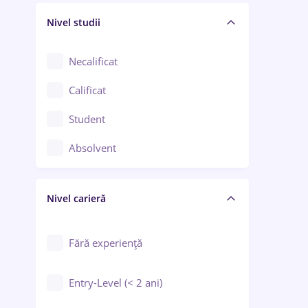
Nivel studii
Cercetare - dezvoltare
Chimie / Biochimie
Necalificat
Confecții / Design vestimentar
Calificat
Construcții / Instalații
Student
Controlul calității
Absolvent
Crewing / Casino / Entertainment
Nivel carieră
Educație / Training / Arte
Farmacie
Fără experiență
Entry-Level (< 2 ani)