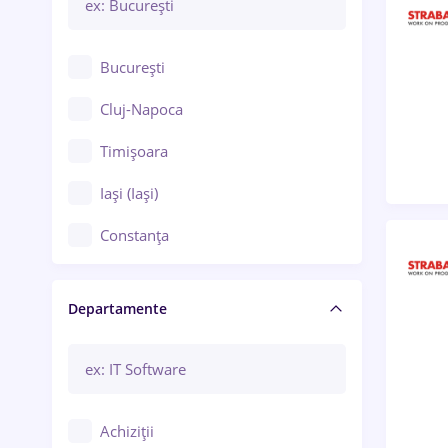
București
Cluj-Napoca
Timișoara
Iași (Iași)
Constanța
Craiova
Departamente
Brașov
Bacău
Brăila
Achiziții
Galați (Galați)