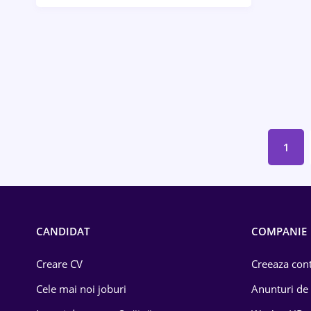
Bănci / Servicii financiare
Call-center / BPO
Chimică
Comerț / Retail
Construcții
1
Drept
Educație / Training
Energetică
CANDIDAT
COMPANIE
Farma
Creare CV
Creeaza cont
Imobiliară
Cele mai noi joburi
Anunturi de
IT / Telecom