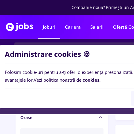
Companie nouă?
Primești un A
Joburi
Cariera
Salarii
Ofertă C
Administrare cookies 🍪
Folosim cookie-uri pentru a-ți oferi o experiență presonalizată.
Filtre po
Salariu și beneficii
avantajele lor.
Vezi politica noastră de
cookies.
1432
Salarii
Orașe