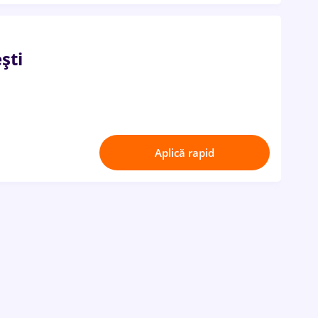
ști
Aplică rapid