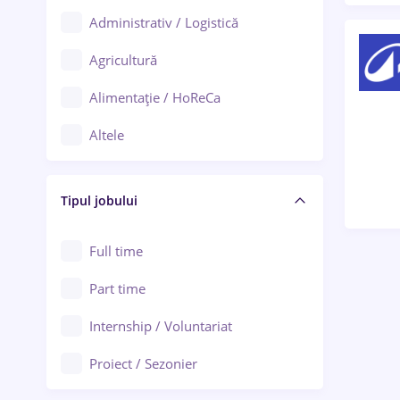
Administrativ / Logistică
Oradea
Agricultură
Ploiești
Alimentație / HoReCa
Adjud
Altele
Aiud
Arhitectură / Design interior
Alba Iulia
Tipul jobului
Asigurări
Alexandria
Au pair / Babysitter / Curățenie
Full time
Arad
Audit / Consultanță
Part time
Baia Mare
Auto / Echipamente
Internship / Voluntariat
Bârlad
Automatizări
Proiect / Sezonier
Bistrița (Bistrița-Năsăud)
Bănci