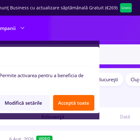
nunț Business cu actualizare săptămânală Gratuit (€269)
Gratis
ompanii
Permite activarea pentru a beneficia de
Salarii
Remote (de acasă)
București
Clu
pulare:
8
locuri de munca
Modifică setările
Acceptă toate
Relevanță
Dată
6 Aug. 2026
VIDEO