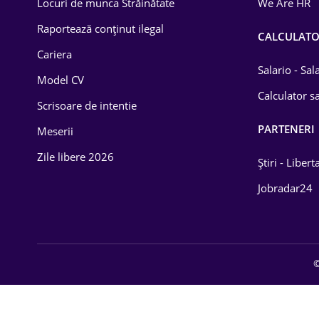
Locuri de munca Străinătate
We Are HR
Lemn / PVC
Raportează conținut ilegal
CALCULAT
Cariera
Mașini / Auto
Salario - Sa
Model CV
Media / Internet
Calculator sa
Scrisoare de intentie
Medicină / Sănătate
PARTENERI
Meserii
Zile libere 2026
Știri - Libert
Jobradar24
©