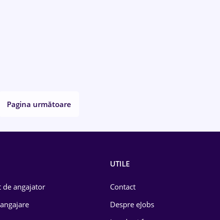
Pagina următoare
UTILE
 de angajator
Contact
 angajare
Despre eJobs