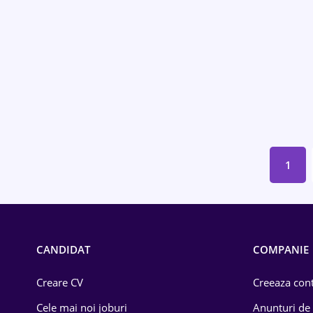
Educație / Training
Energetică
Farma
Imobiliară
IT / Telecom
1
Lemn / PVC
Mașini / Auto
Media / Internet
CANDIDAT
COMPANIE
Medicină / Sănătate
Creare CV
Creeaza cont
Cele mai noi joburi
Anunturi de