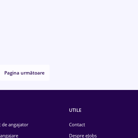
Pagina următoare
UTILE
 de angajator
Contact
 angajare
Despre eJobs