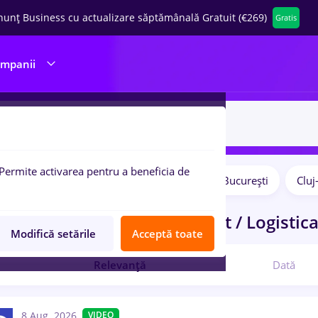
nunț Business cu actualizare săptămânală Gratuit (€269)
Gratis
ompanii
Permite activarea pentru a beneficia de
Salarii
Remote (de acasă)
București
Clu
pulare:
locuri de munca
in
Transport / Logistica
Modifică setările
Acceptă toate
Relevanță
Dată
8 Aug. 2026
VIDEO