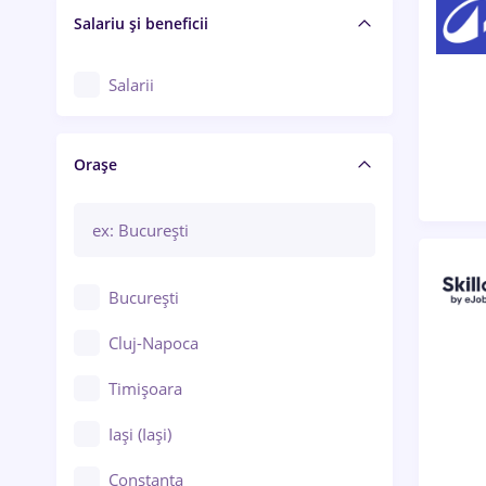
Salariu și beneficii
Salarii
Orașe
București
Cluj-Napoca
Timișoara
Iași (Iași)
Constanța