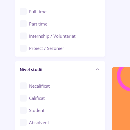
Alexandria
Au pair / Babysitter / Curățenie
Full time
Arad
Audit / Consultanță
Part time
Baia Mare
Auto / Echipamente
Internship / Voluntariat
Bârlad
Automatizări
Proiect / Sezonier
Bistrița (Bistrița-Năsăud)
Bănci
Nivel studii
Cercetare - dezvoltare
Chimie / Biochimie
Necalificat
Confecții / Design vestimentar
Calificat
Construcții / Instalații
Student
Controlul calității
Absolvent