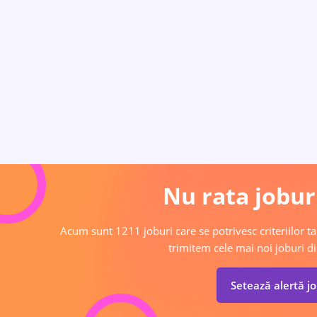
Nu rata joburi
Acum sunt 1211 joburi care se potrivesc criteriilor tal
trimitem cele mai noi joburi di
Setează alertă j