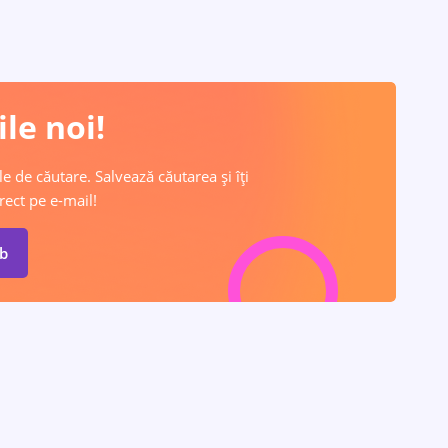
le noi!
e de căutare. Salvează căutarea și îți
rect pe e-mail!
ob