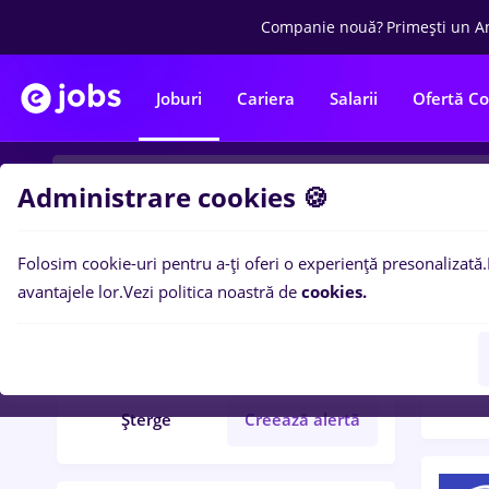
Companie nouă?
Primești un A
Joburi
Cariera
Salarii
Ofertă C
Administrare cookies 🍪
Folosim cookie-uri pentru a-ți oferi o experiență presonalizată.
Filtre po
Filtre
avantajele lor.
Vezi politica noastră de
cookies.
Transport / Logistică / Import -
1211
Export
Șterge
Creează alertă