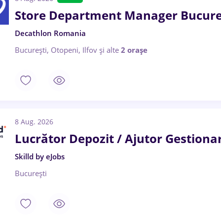
Store Department Manager Bucure
Decathlon Romania
București, Otopeni, Ilfov
și alte
2 orașe
8 Aug. 2026
Lucrător Depozit / Ajutor Gestiona
Skilld by eJobs
București