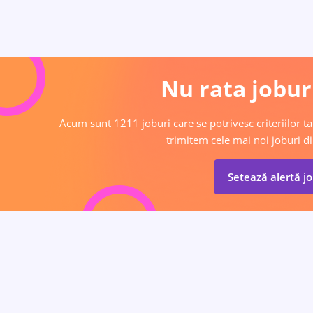
Nu rata joburi
Acum sunt 1211 joburi care se potrivesc criteriilor tal
trimitem cele mai noi joburi di
Setează alertă j