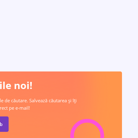
le noi!
e de căutare. Salvează căutarea și îți
rect pe e-mail!
ob