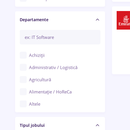
Craiova
Departamente
Brașov
Bacău
Brăila
Achiziții
Galați (Galați)
Administrativ / Logistică
Oradea
Agricultură
Ploiești
Alimentație / HoReCa
Adjud
Altele
Aiud
Arhitectură / Design interior
Alba Iulia
Tipul jobului
Asigurări