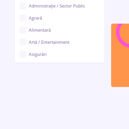
Administrație / Sector Public
Agrară
Alimentară
Artă / Entertainment
Asigurări
Bănci / Servicii financiare
Call-center / BPO
Chimică
Comerț / Retail
Construcții
Drept