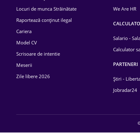
Locuri de munca Străinătate
We Are HR
Raportează conținut ilegal
CALCULAT
Cariera
Salario - Sa
Model CV
Calculator sa
Scrisoare de intentie
PARTENERI
Meserii
Zile libere 2026
Știri - Libert
Jobradar24
©