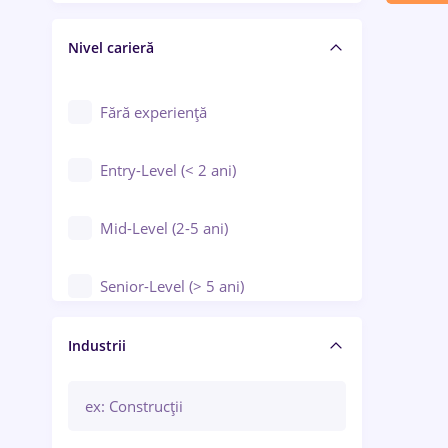
Crewing / Casino / Entertainment
Nivel carieră
Educație / Training / Arte
Farmacie
Fără experiență
Entry-Level (< 2 ani)
Mid-Level (2-5 ani)
Senior-Level (> 5 ani)
Manager / Executiv
Industrii