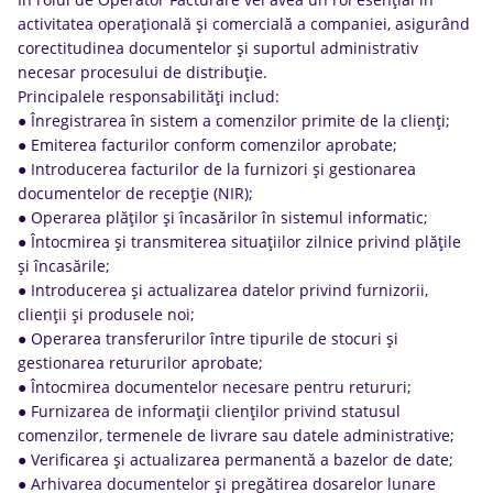
activitatea operațională și comercială a companiei, asigurând
corectitudinea documentelor și suportul administrativ
necesar procesului de distribuție.
Principalele responsabilități includ:
● Înregistrarea în sistem a comenzilor primite de la clienți;
● Emiterea facturilor conform comenzilor aprobate;
● Introducerea facturilor de la furnizori și gestionarea
documentelor de recepție (NIR);
● Operarea plăților și încasărilor în sistemul informatic;
● Întocmirea și transmiterea situațiilor zilnice privind plățile
și încasările;
● Introducerea și actualizarea datelor privind furnizorii,
clienții și produsele noi;
● Operarea transferurilor între tipurile de stocuri și
gestionarea retururilor aprobate;
● Întocmirea documentelor necesare pentru retururi;
● Furnizarea de informații clienților privind statusul
comenzilor, termenele de livrare sau datele administrative;
● Verificarea și actualizarea permanentă a bazelor de date;
● Arhivarea documentelor și pregătirea dosarelor lunare