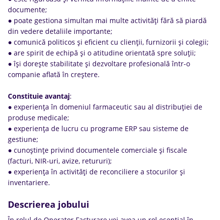
documente;
● poate gestiona simultan mai multe activități fără să piardă
din vedere detaliile importante;
● comunică politicos și eficient cu clienții, furnizorii și colegii;
● are spirit de echipă și o atitudine orientată spre soluții;
● își dorește stabilitate și dezvoltare profesională într-o
companie aflată în creștere.
Constituie
avantaj
:
● experiența în domeniul farmaceutic sau al distribuției de
produse medicale;
● experiența de lucru cu programe ERP sau sisteme de
gestiune;
● cunoștințe privind documentele comerciale și fiscale
(facturi, NIR-uri, avize, retururi);
● experiența în activități de reconciliere a stocurilor și
inventariere.
Descrierea jobului
În rolul de Operator Facturare vei avea un rol esențial în