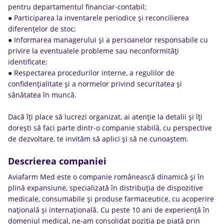
pentru departamentul financiar-contabil;
● Participarea la inventarele periodice și reconcilierea
diferențelor de stoc;
● Informarea managerului și a persoanelor responsabile cu
privire la eventualele probleme sau neconformități
identificate;
● Respectarea procedurilor interne, a regulilor de
confidențialitate și a normelor privind securitatea și
sănătatea în muncă.
Dacă îți place să lucrezi organizat, ai atenție la detalii și îți
dorești să faci parte dintr-o companie stabilă, cu perspective
de dezvoltare, te invităm să aplici și să ne cunoaștem.
Descrierea companiei
Aviafarm Med este o companie românească dinamică și în
plină expansiune, specializată în distribuția de dispozitive
medicale, consumabile și produse farmaceutice, cu acoperire
națională și internațională. Cu peste 10 ani de experiență în
domeniul medical, ne-am consolidat poziția pe piață prin