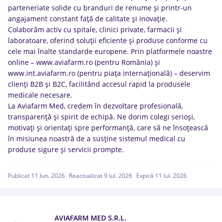
parteneriate solide cu branduri de renume și printr-un
angajament constant față de calitate și inovație.
Colaborăm activ cu spitale, clinici private, farmacii și
laboratoare, oferind soluții eficiente și produse conforme cu
cele mai înalte standarde europene. Prin platformele noastre
online – www.aviafarm.ro (pentru România) și
www.int.aviafarm.ro (pentru piața internațională) – deservim
clienți B2B și B2C, facilitând accesul rapid la produsele
medicale necesare.
La Aviafarm Med, credem în dezvoltare profesională,
transparență și spirit de echipă. Ne dorim colegi serioși,
motivați și orientați spre performanță, care să ne însoțească
în misiunea noastră de a susține sistemul medical cu
produse sigure și servicii prompte.
Publicat 11 Iun. 2026
Reactualizat 9 Iul. 2026
Expiră 11 Iul. 2026
AVIAFARM MED S.R.L.