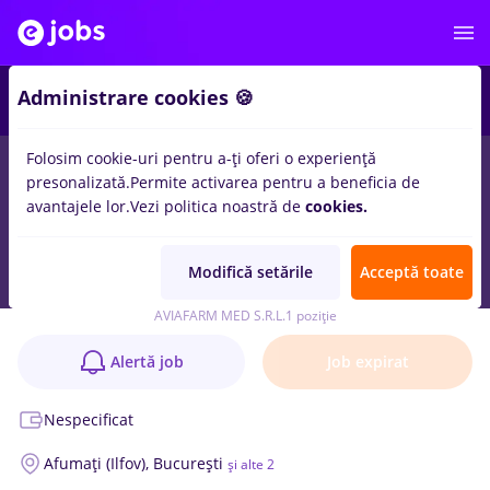
Administrare cookies 🍪
Folosim cookie-uri pentru a-ți oferi o experiență
presonalizată.
Permite activarea pentru a beneficia de
avantajele lor.
Vezi politica noastră de
cookies.
Operator Facturare- Depozit Produse
Medicale și Farmaceutice
Modifică setările
Acceptă toate
Anunț verificat
AVIAFARM MED S.R.L.
1 poziție
Alertă job
Job expirat
Nespecificat
Afumați (Ilfov),
București
și alte 2