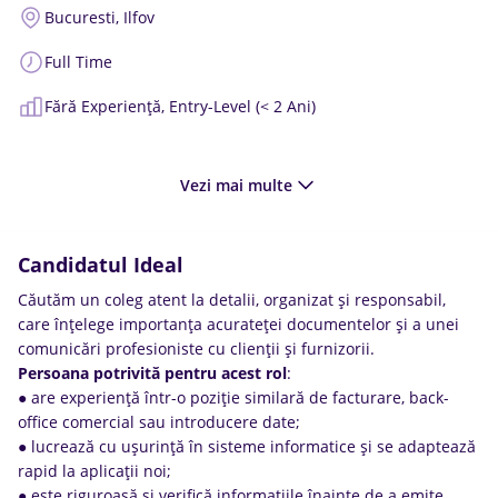
Bucuresti,
Ilfov
Full Time
Fără Experiență,
Entry-Level (< 2 Ani)
Vezi mai multe
Candidatul Ideal
Căutăm un coleg atent la detalii, organizat și responsabil,
care înțelege importanța acurateței documentelor și a unei
comunicări profesioniste cu clienții și furnizorii.
Persoana
potrivită
pentru
acest
rol
:
● are experiență într-o poziție similară de facturare, back-
office comercial sau introducere date;
● lucrează cu ușurință în sisteme informatice și se adaptează
rapid la aplicații noi;
● este riguroasă și verifică informațiile înainte de a emite