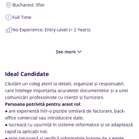
Bucharest,
Ilfov
Full Time
No Experience,
Entry-Level (< 2 Years)
See more
Ideal Candidate
Căutăm un coleg atent la detalii, organizat și responsabil,
care înțelege importanța acurateței documentelor și a unei
comunicări profesioniste cu clienții și furnizorii.
Persoana
potrivită
pentru
acest
rol
:
● are experiență într-o poziție similară de facturare, back-
office comercial sau introducere date;
● lucrează cu ușurință în sisteme informatice și se adaptează
rapid la aplicații noi;
● este riguroasă și verifică informațiile înainte de a emite