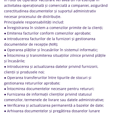
activitatea operațională și comercială a companiei, asigurând
corectitudinea documentelor și suportul administrativ
necesar procesului de distribuție.
Principalele responsabilități includ:
● Înregistrarea în sistem a comenzilor primite de la clienți;
● Emiterea facturilor conform comenzilor aprobate;
● Introducerea facturilor de la furnizori și gestionarea
documentelor de recepție (NIR);
● Operarea plăților și încasărilor în sistemul informatic;
● Întocmirea și transmiterea situațiilor zilnice privind plățile
și încasările;
● Introducerea și actualizarea datelor privind furnizorii,
clienții și produsele noi;
● Operarea transferurilor între tipurile de stocuri și
gestionarea retururilor aprobate;
● Întocmirea documentelor necesare pentru retururi;
● Furnizarea de informații clienților privind statusul
comenzilor, termenele de livrare sau datele administrative;
● Verificarea și actualizarea permanentă a bazelor de date;
● Arhivarea documentelor și pregătirea dosarelor lunare