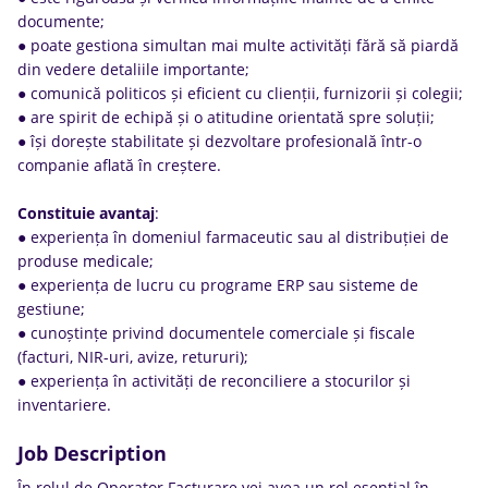
documente;
● poate gestiona simultan mai multe activități fără să piardă
din vedere detaliile importante;
● comunică politicos și eficient cu clienții, furnizorii și colegii;
● are spirit de echipă și o atitudine orientată spre soluții;
● își dorește stabilitate și dezvoltare profesională într-o
companie aflată în creștere.
Constituie
avantaj
:
● experiența în domeniul farmaceutic sau al distribuției de
produse medicale;
● experiența de lucru cu programe ERP sau sisteme de
gestiune;
● cunoștințe privind documentele comerciale și fiscale
(facturi, NIR-uri, avize, retururi);
● experiența în activități de reconciliere a stocurilor și
inventariere.
Job Description
În rolul de Operator Facturare vei avea un rol esențial în