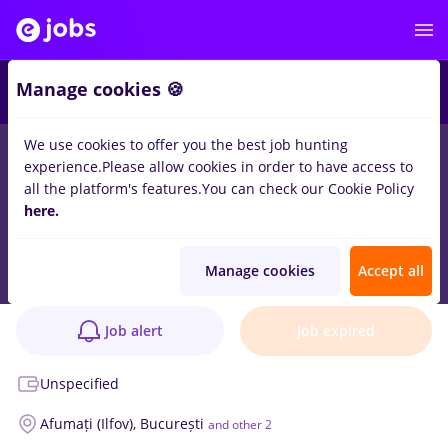
Manage cookies 🍪
We use cookies to offer you the best job hunting
experience.
Please allow cookies in order to have access to
all the platform's features.
You can check our Cookie Policy
Operator Facturare- Depozit Produse
here.
Medicale și Farmaceutice
Job verified
Manage cookies
Accept all
AVIAFARM MED S.R.L.
1 position
Job alert
Job expired
Unspecified
Afumați (Ilfov),
București
and other 2