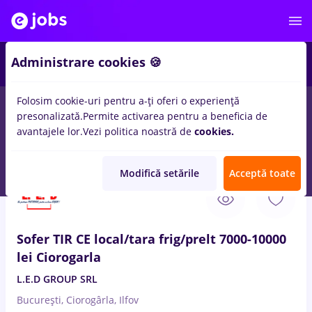
Administrare cookies 🍪
Folosim cookie-uri pentru a-ți oferi o experiență
presonalizată.
Permite activarea pentru a beneficia de
Salarii
Remote (de acasă)
București
Cluj-Napoc
avantajele lor.
Vezi politica noastră de
cookies.
14015
locuri de munca
Modifică setările
Acceptă toate
9 Aug. 2026
Sofer TIR CE local/tara frig/prelt 7000-10000
lei Ciorogarla
L.E.D GROUP SRL
București, Ciorogârla, Ilfov