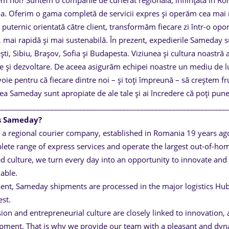
m noi? Suntem o companie de curierat regională, înființată în Rom
ia. Oferim o gama completă de servicii expres și operăm cea mai
 puternic orientată către client, transformăm fiecare zi într-o opor
 mai rapidă și mai sustenabilă. În prezent, expedierile Sameday su
ti, Sibiu, Brașov, Sofia și Budapesta. Viziunea și cultura noastră 
e și dezvoltare. De aceea asigurăm echipei noastre un mediu de luc
oie pentru că fiecare dintre noi – și toți împreună – să creștem fr
a Sameday sunt apropiate de ale tale și ai încredere că poți pune 
________________________________________________________________
s Sameday?
 a regional courier company, established in Romania 19 years ag
lete range of express services and operate the largest out-of-hom
d culture, we turn every day into an opportunity to innovate and b
able.
sent, Sameday shipments are processed in the major logistics Hubs
st.
ion and entrepreneurial culture are closely linked to innovation, 
pment. That is why we provide our team with a pleasant and dyna