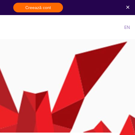
Creează cont
Cont nou
Intra in cont
RO
EN