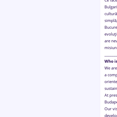
Ce face
Bulgar
cultură
simplă,
Bucureș
evoluți
are nev
misiune
______
Who i
We are
a comp
oriente
sustain
At pre
Budape
Our vis
develo