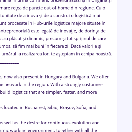
ânia în urmă cu 19 ani, prezenta astăzi și în Ungaria și
 mare rețea de puncte out-of-home din regiune. Cu o
tunitate de a inova și de a construi o logistică mai
nt procesate în Hub-urile logistice majore situate în
antreprenorială este legată de inovație, de dorința de
ru plăcut și dinamic, precum și tot sprijinul de care
umos, să fim mai buni în fiecare zi. Dacă valorile și
umărul la realizarea lor, te așteptam în echipa noastră.
__________
o, now also present in Hungary and Bulgaria. We offer
e network in the region. With a strongly customer-
uild logistics that are simpler, faster, and more
 located in Bucharest, Sibiu, Brașov, Sofia, and
as well as the desire for continuous evolution and
mic working environment, together with all the