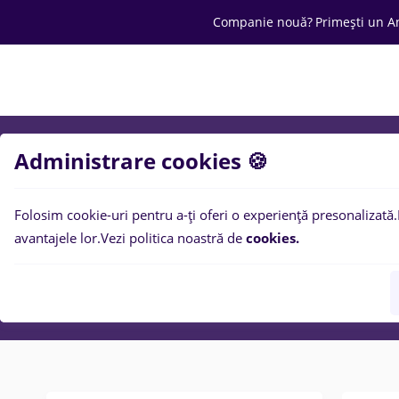
Companie nouă?
Primești un A
Joburi
Cariera
Salarii
Ofertă C
Administrare cookies 🍪
Folosim cookie-uri pentru a-ți oferi o experiență presonalizată.
avantajele lor.
Vezi politica noastră de
cookies.