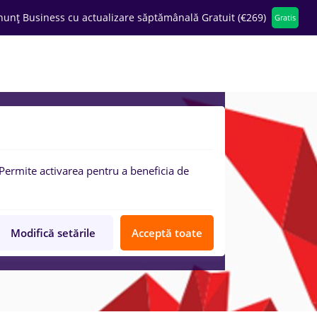
nunț Business cu actualizare săptămânală Gratuit (€269)
Gratis
ompanii
Permite activarea pentru a beneficia de
Modifică setările
Acceptă toate