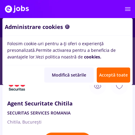
Administrare cookies 🍪
Folosim cookie-uri pentru a-ți oferi o experiență
presonalizată.
Permite activarea pentru a beneficia de
Salarii
Remote (de acasă)
București
Cluj-Napoc
avantajele lor.
Vezi politica noastră de
cookies.
13661
locuri de munca
Modifică setările
Acceptă toate
10 Aug. 2026
Agent Securitate Chitila
SECURITAS SERVICES ROMANIA
Chitila, București