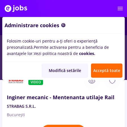
Administrare cookies 🍪
Folosim cookie-uri pentru a-ți oferi o experiență
presonalizată.
Permite activarea pentru a beneficia de
Salarii
Remote (de acasă)
București
Cluj-Napoc
avantajele lor.
Vezi politica noastră de
cookies.
14328
locuri de munca
Modifică setările
Acceptă toate
6 Aug. 2026
VIDEO
Inginer mecanic - Mentenanta utilaje Rail
STRABAG S.R.L.
București